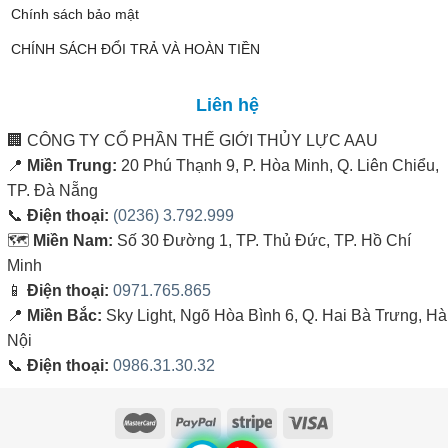
Chính sách bảo mật
CHÍNH SÁCH ĐỔI TRẢ VÀ HOÀN TIỀN
Liên hệ
🏢
CÔNG TY CỔ PHẦN THẾ GIỚI THỦY LỰC AAU
📍
Miền Trung:
20 Phú Thạnh 9, P. Hòa Minh, Q. Liên Chiểu,
TP. Đà Nẵng
📞
Điện thoại:
(0236) 3.792.999
🗺️
Miền Nam:
Số 30 Đường 1, TP. Thủ Đức, TP. Hồ Chí
Minh
📱
Điện thoại:
0971.765.865
📍
Miền Bắc:
Sky Light, Ngõ Hòa Bình 6, Q. Hai Bà Trưng, Hà
Nội
📞
Điện thoại:
0986.31.30.32