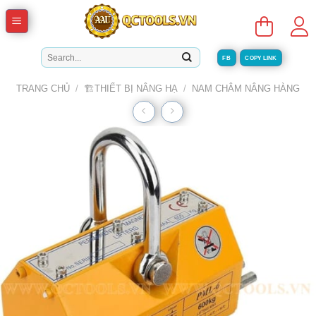
Skip
to
content
Tìm
FB
COPY LINK
kiếm:
TRANG CHỦ
/
🏗️THIẾT BỊ NÂNG HẠ
/
NAM CHÂM NÂNG HÀNG