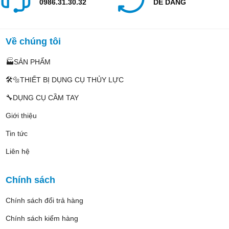
0986.31.30.32
DỄ DÀNG
Về chúng tôi
🏭SẢN PHẨM
🛠️🔩THIẾT BỊ DỤNG CỤ THỦY LỰC
🔧DỤNG CỤ CẦM TAY
Giới thiệu
Tin tức
Liên hệ
Chính sách
Chính sách đổi trả hàng
Chính sách kiểm hàng