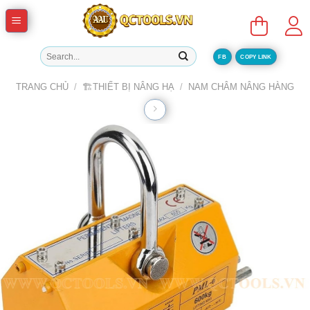
Skip
to
content
Tìm
FB
COPY LINK
kiếm:
TRANG CHỦ
/
🏗️THIẾT BỊ NÂNG HẠ
/
NAM CHÂM NÂNG HÀNG