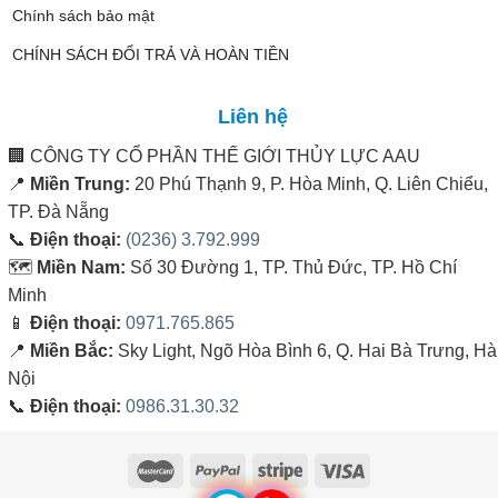
Chính sách bảo mật
CHÍNH SÁCH ĐỔI TRẢ VÀ HOÀN TIỀN
Liên hệ
🏢
CÔNG TY CỔ PHẦN THẾ GIỚI THỦY LỰC AAU
📍
Miền Trung:
20 Phú Thạnh 9, P. Hòa Minh, Q. Liên Chiểu,
TP. Đà Nẵng
📞
Điện thoại:
(0236) 3.792.999
🗺️
Miền Nam:
Số 30 Đường 1, TP. Thủ Đức, TP. Hồ Chí
Minh
📱
Điện thoại:
0971.765.865
📍
Miền Bắc:
Sky Light, Ngõ Hòa Bình 6, Q. Hai Bà Trưng, Hà
Nội
📞
Điện thoại:
0986.31.30.32