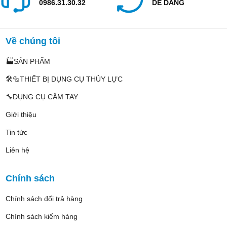
0986.31.30.32
DỄ DÀNG
Về chúng tôi
🏭SẢN PHẨM
🛠️🔩THIẾT BỊ DỤNG CỤ THỦY LỰC
🔧DỤNG CỤ CẦM TAY
Giới thiệu
Tin tức
Liên hệ
Chính sách
Chính sách đổi trả hàng
Chính sách kiểm hàng