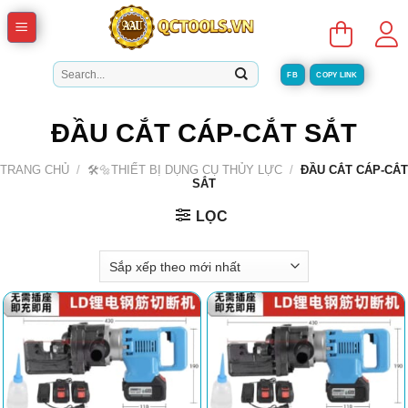
Skip
to
content
Tìm
FB
COPY LINK
kiếm:
ĐẦU CẮT CÁP-CẮT SẮT
TRANG CHỦ
/
🛠️🔩THIẾT BỊ DỤNG CỤ THỦY LỰC
/
ĐẦU CẮT CÁP-CẮT
SẮT
LỌC