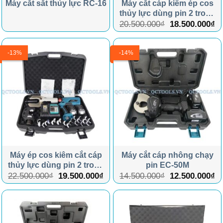
Máy cắt sắt thủy lực RC-16
Máy cắt cáp kiêm ép cos
thủy lực dùng pin 2 trong
1 EZ300/65C
Giá
G
20.500.000
₫
18.500.000
₫
gốc
hi
là:
tạ
20.500.000₫.
là
-13%
-14%
18
Máy ép cos kiêm cắt cáp
Máy cắt cáp nhông chạy
thủy lực dùng pin 2 trong
pin EC-50M
1 EZ400/85C
Giá
Giá
Giá
G
22.500.000
₫
19.500.000
₫
14.500.000
₫
12.500.000
₫
gốc
hiện
gốc
hi
là:
tại
là:
tạ
22.500.000₫.
là:
14.500.000₫.
là
19.500.000₫.
12