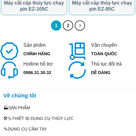
Máy cắt cáp thủy lực chạy
Máy cắt cáp thủy lực chạy
pin EZ-105C
pin EZ-85C
1
2
Sản phẩm
Vận chuyển
CHÍNH HÃNG
TOÀN QUỐC
Hotline hỗ trợ
Thủ tục đổi trả
0986.31.30.32
DỄ DÀNG
Về chúng tôi
🏭SẢN PHẨM
🛠️🔩THIẾT BỊ DỤNG CỤ THỦY LỰC
🔧DỤNG CỤ CẦM TAY