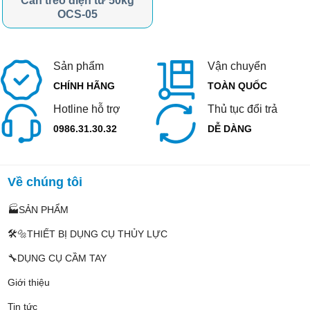
Cân treo điện tử 50kg
OCS-05
Sản phẩm
Vận chuyển
CHÍNH HÃNG
TOÀN QUỐC
Hotline hỗ trợ
Thủ tục đổi trả
0986.31.30.32
DỄ DÀNG
Về chúng tôi
🏭SẢN PHẨM
🛠️🔩THIẾT BỊ DỤNG CỤ THỦY LỰC
🔧DỤNG CỤ CẦM TAY
Giới thiệu
Tin tức