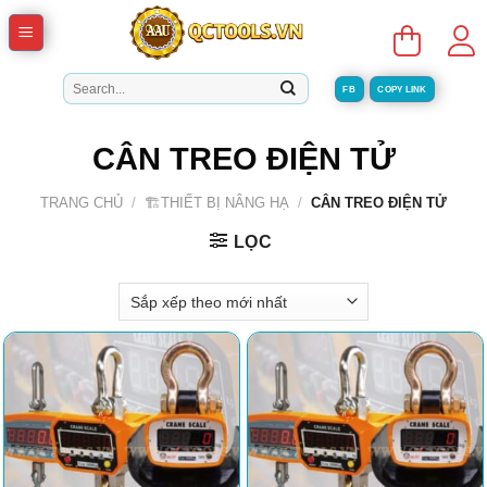
Skip
to
content
Tìm
FB
COPY LINK
kiếm:
CÂN TREO ĐIỆN TỬ
TRANG CHỦ
/
🏗️THIẾT BỊ NÂNG HẠ
/
CÂN TREO ĐIỆN TỬ
LỌC