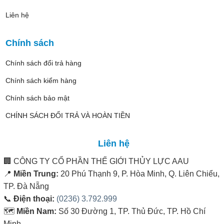
Liên hệ
Chính sách
Chính sách đổi trả hàng
Chính sách kiểm hàng
Chính sách bảo mật
CHÍNH SÁCH ĐỔI TRẢ VÀ HOÀN TIỀN
Liên hệ
🏢
CÔNG TY CỔ PHẦN THẾ GIỚI THỦY LỰC AAU
📍
Miền Trung:
20 Phú Thạnh 9, P. Hòa Minh, Q. Liên Chiểu,
TP. Đà Nẵng
📞
Điện thoại:
(0236) 3.792.999
🗺️
Miền Nam:
Số 30 Đường 1, TP. Thủ Đức, TP. Hồ Chí
Minh