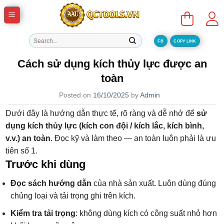
Skip
to
content
Tìm
FB
COPY LINK
kiếm:
Cách sử dụng kích thủy lực được an
toàn
Posted on
16/10/2025
by
Admin
Dưới đây là hướng dẫn thực tế, rõ ràng và dễ nhớ để
sử
dụng kích thủy lực (kích con đội / kích lắc, kích bình,
v.v.) an toàn
. Đọc kỹ và làm theo — an toàn luôn phải là ưu
tiên số 1.
Trước khi dùng
Đọc sách hướng dẫn
của nhà sản xuất. Luôn dùng đúng
chủng loại và tải trọng ghi trên kích.
Kiểm tra tải trọng
: không dùng kích có công suất nhỏ hơn