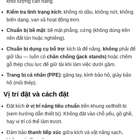
khối lượng cần nâng.
Kiểm tra tình trạng kích
: không rò dầu, không nứt, không
biến dạng, van xả hoạt động trơn.
Chuẩn bị bề mặt
: bề mặt phẳng, cứng (không dùng trên
nền đất lún hoặc nghiêng).
Chuẩn bị dụng cụ bổ trợ
: kích là để nâng,
không
phải để
giữ lâu — luôn có
chân chống (jack stands)
hoặc chêm
gỗ thép chịu lực để giữ tải khi làm việc dưới gầm.
Trang bị cá nhân (PPE)
: găng tay, kính bảo hộ, giày bảo
hộ (mũi thép).
Vị trí đặt và cách đặt
Đặt kích
ở vị trí nâng tiêu chuẩn
trên khung xe/thiết bị
(xem hướng dẫn thiết bị). Không đặt vào chỗ yếu, gồ ghề,
hay vị trí có thể làm trượt.
Đảm bảo
thanh tiếp xúc
giữa kích và vật nâng sạch,