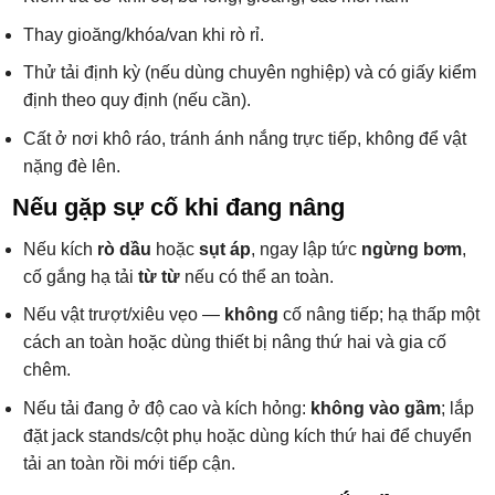
Thay gioăng/khóa/van khi rò rỉ.
Thử tải định kỳ (nếu dùng chuyên nghiệp) và có giấy kiểm
định theo quy định (nếu cần).
Cất ở nơi khô ráo, tránh ánh nắng trực tiếp, không để vật
nặng đè lên.
Nếu gặp sự cố khi đang nâng
Nếu kích
rò dầu
hoặc
sụt áp
, ngay lập tức
ngừng bơm
,
cố gắng hạ tải
từ từ
nếu có thể an toàn.
Nếu vật trượt/xiêu vẹo —
không
cố nâng tiếp; hạ thấp một
cách an toàn hoặc dùng thiết bị nâng thứ hai và gia cố
chêm.
Nếu tải đang ở độ cao và kích hỏng:
không vào gầm
; lắp
đặt jack stands/cột phụ hoặc dùng kích thứ hai để chuyển
tải an toàn rồi mới tiếp cận.