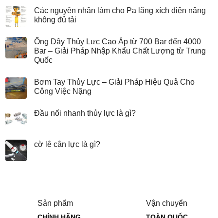
gì?
bằng
Các nguyên nhân làm cho Pa lăng xích điện nâng
tay
không đủ tải
gạt
Ống Dây Thủy Lực Cao Áp từ 700 Bar đến 4000
Bar – Giải Pháp Nhập Khẩu Chất Lượng từ Trung
Quốc
Bơm Tay Thủy Lực – Giải Pháp Hiệu Quả Cho
Công Việc Nặng
Đầu nối nhanh thủy lực là gì?
cờ lê cân lực là gì?
Sản phẩm
Vận chuyển
CHÍNH HÃNG
TOÀN QUỐC