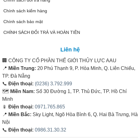
Chính sách kiểm hàng
Chính sách bảo mật
CHÍNH SÁCH ĐỔI TRẢ VÀ HOÀN TIỀN
Liên hệ
🏢
CÔNG TY CỔ PHẦN THẾ GIỚI THỦY LỰC AAU
📍
Miền Trung:
20 Phú Thạnh 9, P. Hòa Minh, Q. Liên Chiểu,
TP. Đà Nẵng
📞
Điện thoại:
(0236) 3.792.999
🗺️
Miền Nam:
Số 30 Đường 1, TP. Thủ Đức, TP. Hồ Chí
Minh
📱
Điện thoại:
0971.765.865
📍
Miền Bắc:
Sky Light, Ngõ Hòa Bình 6, Q. Hai Bà Trưng, Hà
Nội
📞
Điện thoại:
0986.31.30.32