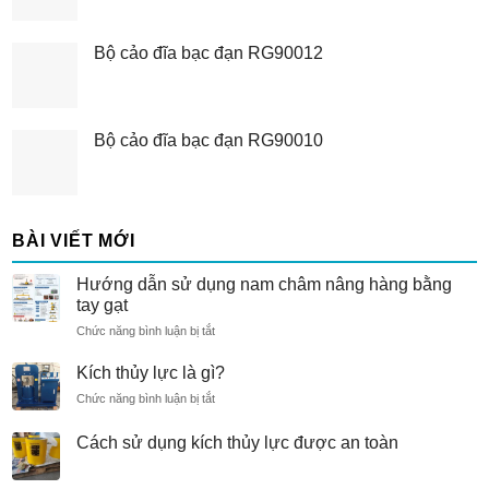
Bộ cảo đĩa bạc đạn RG90012
Bộ cảo đĩa bạc đạn RG90010
BÀI VIẾT MỚI
Hướng dẫn sử dụng nam châm nâng hàng bằng
tay gạt
ở
Chức năng bình luận bị tắt
Hướng
dẫn
Kích thủy lực là gì?
sử
ở
Chức năng bình luận bị tắt
dụng
Kích
nam
thủy
Cách sử dụng kích thủy lực được an toàn
châm
lực
nâng
là
hàng