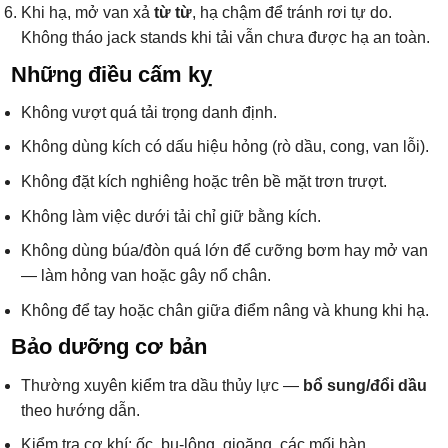
Khi hạ, mở van xả
từ từ
, hạ chậm để tránh rơi tự do.
Không tháo jack stands khi tải vẫn chưa được hạ an toàn.
Những điều
cấm kỵ
Không vượt quá tải trọng danh định.
Không dùng kích có dấu hiệu hỏng (rò dầu, cong, van lỗi).
Không đặt kích nghiêng hoặc trên bề mặt trơn trượt.
Không làm việc dưới tải chỉ giữ bằng kích.
Không dùng búa/đòn quá lớn để cưỡng bơm hay mở van
— làm hỏng van hoặc gây nổ chân.
Không để tay hoặc chân giữa điểm nâng và khung khi hạ.
Bảo dưỡng cơ bản
Thường xuyên kiểm tra dầu thủy lực —
bổ sung/đổi dầu
theo hướng dẫn.
Kiểm tra cơ khí: ốc, bu-lông, gioăng, các mối hàn.