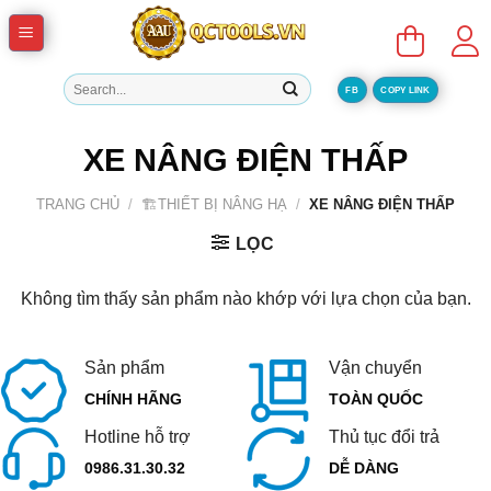
Skip
to
content
Tìm
FB
COPY LINK
kiếm:
XE NÂNG ĐIỆN THẤP
TRANG CHỦ
/
🏗️THIẾT BỊ NÂNG HẠ
/
XE NÂNG ĐIỆN THẤP
LỌC
Không tìm thấy sản phẩm nào khớp với lựa chọn của bạn.
Sản phẩm
Vận chuyển
CHÍNH HÃNG
TOÀN QUỐC
Hotline hỗ trợ
Thủ tục đổi trả
0986.31.30.32
DỄ DÀNG