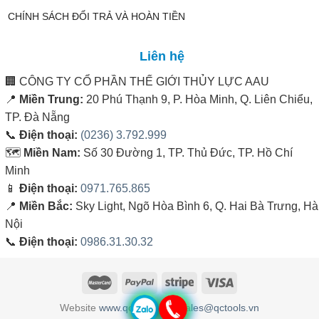
CHÍNH SÁCH ĐỔI TRẢ VÀ HOÀN TIỀN
Liên hệ
🏢
CÔNG TY CỔ PHẦN THẾ GIỚI THỦY LỰC AAU
📍
Miền Trung:
20 Phú Thạnh 9, P. Hòa Minh, Q. Liên Chiểu,
TP. Đà Nẵng
📞
Điện thoại:
(0236) 3.792.999
🗺️
Miền Nam:
Số 30 Đường 1, TP. Thủ Đức, TP. Hồ Chí
Minh
📱
Điện thoại:
0971.765.865
📍
Miền Bắc:
Sky Light, Ngõ Hòa Bình 6, Q. Hai Bà Trưng, Hà
Nội
📞
Điện thoại:
0986.31.30.32
Website
www.qctools.vn
&
sales@qctools.vn