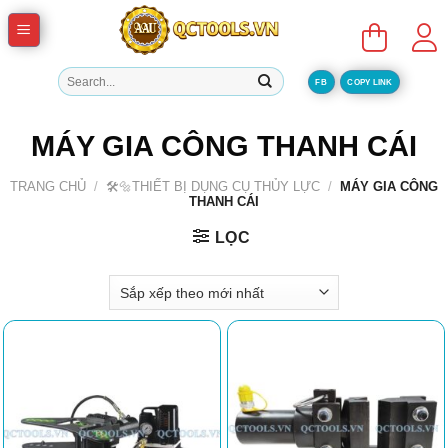
Skip
to
content
Tìm
FB
COPY LINK
kiếm:
MÁY GIA CÔNG THANH CÁI
TRANG CHỦ
/
🛠️🔩THIẾT BỊ DỤNG CỤ THỦY LỰC
/
MÁY GIA CÔNG
THANH CÁI
LỌC