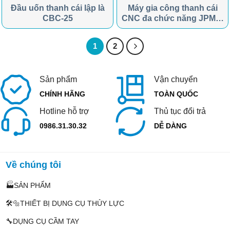
Đầu uốn thanh cái lập là
Máy gia công thanh cái
CBC-25
CNC đa chức năng JPMX-
803ESK
1
2
Sản phẩm
Vận chuyển
CHÍNH HÃNG
TOÀN QUỐC
Hotline hỗ trợ
Thủ tục đổi trả
0986.31.30.32
DỄ DÀNG
Về chúng tôi
🏭SẢN PHẨM
🛠️🔩THIẾT BỊ DỤNG CỤ THỦY LỰC
🔧DỤNG CỤ CẦM TAY