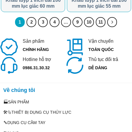
Khẩu tuýp 1 inch dài 200
Khẩu tuýp 1 inch dài 200
mm lục giác 60 mm
mm lục giác 55 mm
1
2
3
4
…
9
10
11
Sản phẩm
Vận chuyển
CHÍNH HÃNG
TOÀN QUỐC
Hotline hỗ trợ
Thủ tục đổi trả
0986.31.30.32
DỄ DÀNG
Về chúng tôi
🏭SẢN PHẨM
🛠️🔩THIẾT BỊ DỤNG CỤ THỦY LỰC
🔧DỤNG CỤ CẦM TAY