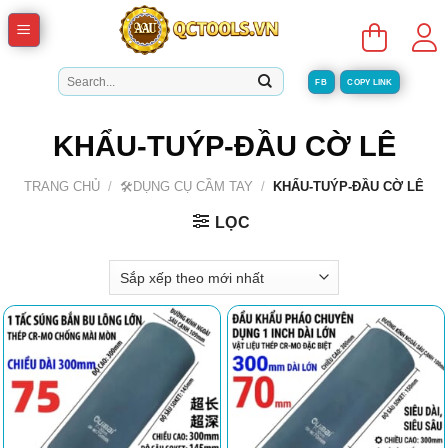
Skip
to
content
Tìm
FB
COPY LINK
kiếm:
KHẨU-TUÝP-ĐẦU CỜ LÊ
TRANG CHỦ
/
🛠️DỤNG CỤ CẦM TAY
/
KHẨU-TUÝP-ĐẦU CỜ LÊ
LỌC