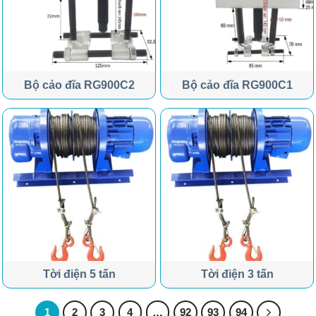
Bộ cảo đĩa RG900C2
Bộ cảo đĩa RG900C1
Tời điện 5 tấn
Tời điện 3 tấn
1
2
3
4
…
92
93
94