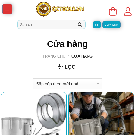
Skip
to
content
Tìm
FB
COPY LINK
kiếm:
Cửa hàng
TRANG CHỦ
/
CỬA HÀNG
LỌC