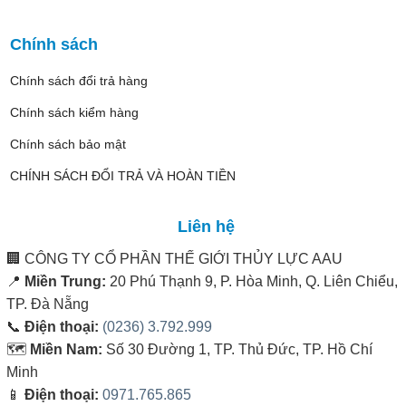
Chính sách
Chính sách đổi trả hàng
Chính sách kiểm hàng
Chính sách bảo mật
CHÍNH SÁCH ĐỔI TRẢ VÀ HOÀN TIỀN
Liên hệ
🏢
CÔNG TY CỔ PHẦN THẾ GIỚI THỦY LỰC AAU
📍
Miền Trung:
20 Phú Thạnh 9, P. Hòa Minh, Q. Liên Chiểu,
TP. Đà Nẵng
📞
Điện thoại:
(0236) 3.792.999
🗺️
Miền Nam:
Số 30 Đường 1, TP. Thủ Đức, TP. Hồ Chí
Minh
📱
Điện thoại:
0971.765.865