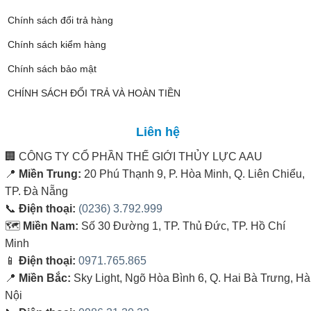
Chính sách đổi trả hàng
Chính sách kiểm hàng
Chính sách bảo mật
CHÍNH SÁCH ĐỔI TRẢ VÀ HOÀN TIỀN
Liên hệ
🏢
CÔNG TY CỔ PHẦN THẾ GIỚI THỦY LỰC AAU
📍
Miền Trung:
20 Phú Thạnh 9, P. Hòa Minh, Q. Liên Chiểu,
TP. Đà Nẵng
📞
Điện thoại:
(0236) 3.792.999
🗺️
Miền Nam:
Số 30 Đường 1, TP. Thủ Đức, TP. Hồ Chí
Minh
📱
Điện thoại:
0971.765.865
📍
Miền Bắc:
Sky Light, Ngõ Hòa Bình 6, Q. Hai Bà Trưng, Hà
Nội