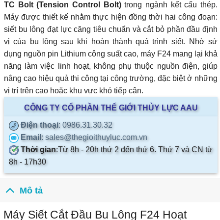
TC Bolt (Tension Control Bolt)
trong ngành kết cấu thép.
Máy được thiết kế nhằm thực hiện đồng thời hai công đoạn:
siết bu lông đạt lực căng tiêu chuẩn và cắt bỏ phần đầu định
vị của bu lông sau khi hoàn thành quá trình siết. Nhờ sử
dụng nguồn pin Lithium công suất cao, máy F24 mang lại khả
năng làm việc linh hoạt, không phụ thuộc nguồn điện, giúp
nâng cao hiệu quả thi công tại công trường, đặc biệt ở những
vị trí trên cao hoặc khu vực khó tiếp cận.
CÔNG TY CỔ PHẦN THẾ GIỚI THỦY LỰC AAU
Điện thoại
: 0986.31.30.32
Email
: sales@thegioithuyluc.com.vn
Thời gian
:
Từ 8h - 20h thứ 2 đến thứ 6. Thứ 7 và CN từ
8h - 17h30
Mô tả
Máy Siết Cắt Đầu Bu Lông F24 Hoạt