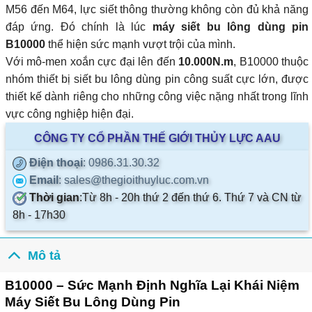
M56 đến M64, lực siết thông thường không còn đủ khả năng
đáp ứng. Đó chính là lúc
máy siết bu lông dùng pin
B10000
thể hiện sức mạnh vượt trội của mình.
Với mô-men xoắn cực đại lên đến
10.000N.m
, B10000 thuộc
nhóm thiết bị siết bu lông dùng pin công suất cực lớn, được
thiết kế dành riêng cho những công việc nặng nhất trong lĩnh
vực công nghiệp hiện đại.
CÔNG TY CỔ PHẦN THẾ GIỚI THỦY LỰC AAU
Điện thoại
: 0986.31.30.32
Email
: sales@thegioithuyluc.com.vn
Thời gian
:
Từ 8h - 20h thứ 2 đến thứ 6. Thứ 7 và CN từ
8h - 17h30
Mô tả
B10000 – Sức Mạnh Định Nghĩa Lại Khái Niệm
Máy Siết Bu Lông Dùng Pin