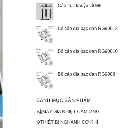
Cảo trục khuỷu vít M8
Bộ cảo đĩa bạc đạn RG90012
Bộ cảo đĩa bạc đạn RG90010
Bộ cảo đĩa bạc đạn RG9008
DANH MỤC SẢN PHẨM
⚡🌡️MÁY GIA NHIỆT CẢM ỨNG
⚙️THIẾT BỊ NGHÀNH CƠ KHÍ