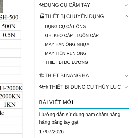
🛠️DỤNG CỤ CẦM TAY
🏭THIẾT BỊ CHUYÊN DỤNG
DỤNG CỤ CẮT ỐNG
GHI KÉO CÁP - LUỒN CÁP
MÁY HÀN ỐNG NHỰA
MÁY TIỆN REN ỐNG
THIẾT BỊ ĐO LƯỜNG
🏗️THIẾT BỊ NÂNG HẠ
🛠️🔩THIẾT BỊ DỤNG CỤ THỦY LỰC
BÀI VIẾT MỚI
Hướng dẫn sử dụng nam châm nâng
hàng bằng tay gạt
17/07/2026