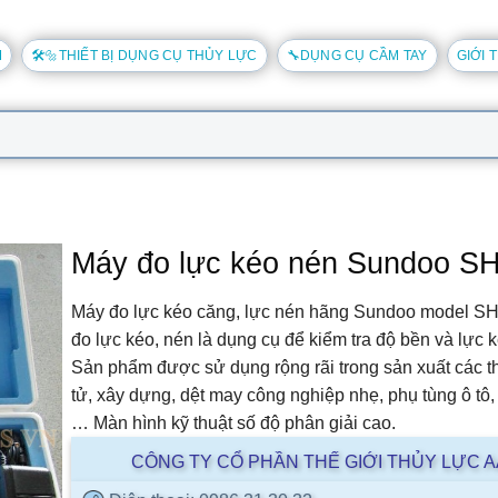
M
🛠️🔩THIẾT BỊ DỤNG CỤ THỦY LỰC
🔧DỤNG CỤ CẦM TAY
GIỚI 
Máy đo lực kéo nén Sundoo SH
Máy đo lực kéo căng, lực nén hãng Sundoo model SH
đo lực kéo, nén là dụng cụ để kiểm tra độ bền và lực
Sản phẩm được sử dụng rộng rãi trong sản xuất các thi
tử, xây dựng, dệt may công nghiệp nhẹ, phụ tùng ô tô
… Màn hình kỹ thuật số độ phân giải cao.
CÔNG TY CỔ PHẦN THẾ GIỚI THỦY LỰC 