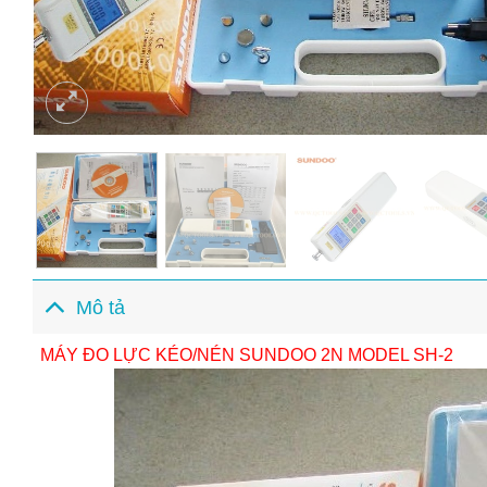
Mô tả
MÁY ĐO LỰC KÉO/NÉN SUNDOO 2N MODEL SH-2