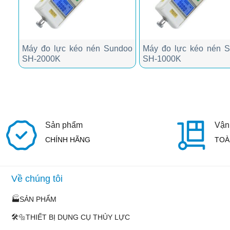
doo
Máy đo lực kéo nén Sundoo
Máy đo lực kéo nén 
SH-2000K
SH-1000K
Sản phẩm
Vận
CHÍNH HÃNG
TOÀ
Về chúng tôi
🏭SẢN PHẨM
🛠️🔩THIẾT BỊ DỤNG CỤ THỦY LỰC