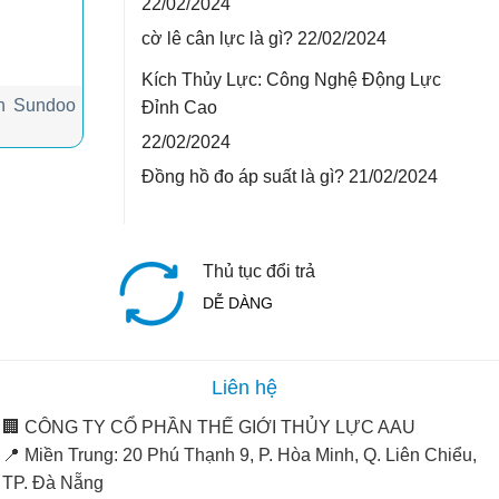
22/02/2024
cờ lê cân lực là gì?
22/02/2024
Kích Thủy Lực: Công Nghệ Động Lực
n Sundoo
Đỉnh Cao
22/02/2024
Đồng hồ đo áp suất là gì?
21/02/2024
Thủ tục đổi trả
DỄ DÀNG
Liên hệ
🏢
CÔNG TY CỔ PHẦN THẾ GIỚI THỦY LỰC AAU
📍
Miền Trung:
20 Phú Thạnh 9, P. Hòa Minh, Q. Liên Chiểu,
TP. Đà Nẵng