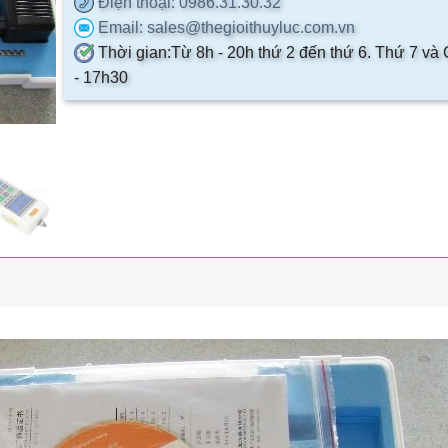
Điện thoại
: 0986.31.30.32
Email
: sales@thegioithuyluc.com.vn
Thời gian
:
Từ 8h - 20h thứ 2 đến thứ 6. Thứ 7 và
- 17h30