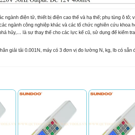
 ngành điện tử, thiết bị điện cao thế và hạ thế; phụ tùng ô tô; và
các ngành công nghiệp khác và các tổ chức nghiên cứu khoa họ
phá hủy,… là sự thay thế cho các lực kế cũ, sử dụng để kiểm tr
n giải tải 0.001N, máy có 3 đơn vị đo lường N, kg, lb có sẵn 