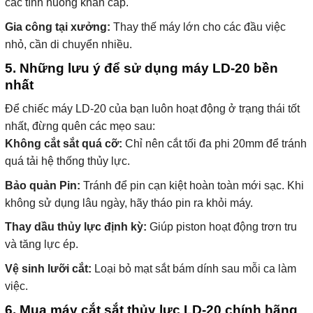
các tình huống khẩn cấp.
Gia công tại xưởng:
Thay thế máy lớn cho các đầu việc
nhỏ, cần di chuyển nhiều.
5. Những lưu ý để sử dụng máy LD-20 bền
nhất
Để chiếc máy LD-20 của bạn luôn hoạt động ở trạng thái tốt
nhất, đừng quên các mẹo sau:
Không cắt sắt quá cỡ:
Chỉ nên cắt tối đa phi 20mm để tránh
quá tải hệ thống thủy lực.
Bảo quản Pin:
Tránh để pin cạn kiệt hoàn toàn mới sạc. Khi
không sử dụng lâu ngày, hãy tháo pin ra khỏi máy.
Thay dầu thủy lực định kỳ:
Giúp piston hoạt động trơn tru
và tăng lực ép.
Vệ sinh lưỡi cắt:
Loại bỏ mạt sắt bám dính sau mỗi ca làm
việc.
6. Mua máy cắt sắt thủy lực LD-20 chính hãng