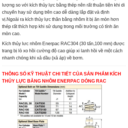
lượng so với kích thủy lực bằng thép nên rất thuận tiện khi di
chuyển hay sử dụng trên cao dễ dàng lắp đặt và định
vị.Ngoài ra kích thủy lực thân bằng nhôm ít bị ăn mòn hơn
thép rất thích hợp khi sử dụng trong môi trường có tính ăn
mòn cao.
Kích thủy lưc nhôm Enerpac RAC304 (30 tấn,100 mm) được
trang bị lò xo hồi cường độ cao giúp xi lanh hồi về một cách
nhanh chóng khi xả dầu (xả áp) về bơm.
THÔNG SỐ KỸ THUẬT CHI TIẾT CỦA SẢN PHẨM KÍCH
THỦY LỰC BẰNG NHÔM ENERPAC DÒNG RAC