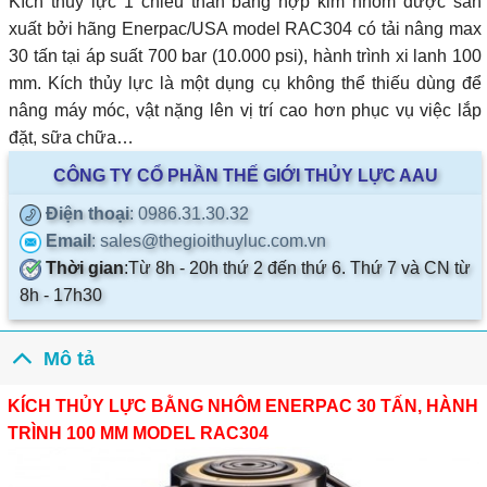
Kích thủy lực 1 chiều thân bằng hợp kim nhôm được sản
xuất bởi hãng Enerpac/USA model RAC304 có tải nâng max
30 tấn tại áp suất 700 bar (10.000 psi), hành trình xi lanh 100
mm. Kích thủy lực là một dụng cụ không thể thiếu dùng để
nâng máy móc, vật nặng lên vị trí cao hơn phục vụ việc lắp
đặt, sữa chữa…
CÔNG TY CỔ PHẦN THẾ GIỚI THỦY LỰC AAU
Điện thoại
: 0986.31.30.32
Email
: sales@thegioithuyluc.com.vn
Thời gian
:
Từ 8h - 20h thứ 2 đến thứ 6. Thứ 7 và CN từ
8h - 17h30
Mô tả
KÍCH THỦY LỰC BẰNG NHÔM ENERPAC 30 TẤN, HÀNH
TRÌNH 100 MM MODEL RAC304