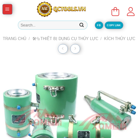
Skip
to
content
Tìm
FB
COPY LINK
kiếm:
TRANG CHỦ
/
🛠️🔩THIẾT BỊ DỤNG CỤ THỦY LỰC
/
KÍCH THỦY LỰC