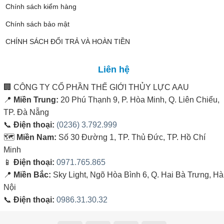
Chính sách kiểm hàng
Chính sách bảo mật
CHÍNH SÁCH ĐỔI TRẢ VÀ HOÀN TIỀN
Liên hệ
🏢
CÔNG TY CỔ PHẦN THẾ GIỚI THỦY LỰC AAU
📍
Miền Trung:
20 Phú Thạnh 9, P. Hòa Minh, Q. Liên Chiểu,
TP. Đà Nẵng
📞
Điện thoại:
(0236) 3.792.999
🗺️
Miền Nam:
Số 30 Đường 1, TP. Thủ Đức, TP. Hồ Chí
Minh
📱
Điện thoại:
0971.765.865
📍
Miền Bắc:
Sky Light, Ngõ Hòa Bình 6, Q. Hai Bà Trưng, Hà
Nội
📞
Điện thoại:
0986.31.30.32