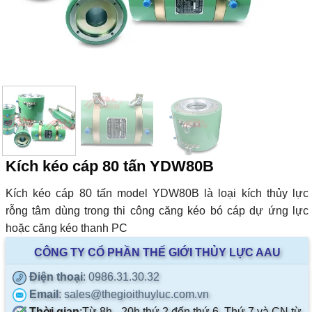
Kích kéo cáp 80 tấn YDW80B
Kích kéo cáp 80 tấn model YDW80B là loại kích thủy lực
rỗng tâm dùng trong thi công căng kéo bó cáp dự ứng lực
hoặc căng kéo thanh PC
CÔNG TY CỔ PHẦN THẾ GIỚI THỦY LỰC AAU
Điện thoại
: 0986.31.30.32
Email
: sales@thegioithuyluc.com.vn
Thời gian
:
Từ 8h - 20h thứ 2 đến thứ 6. Thứ 7 và CN từ