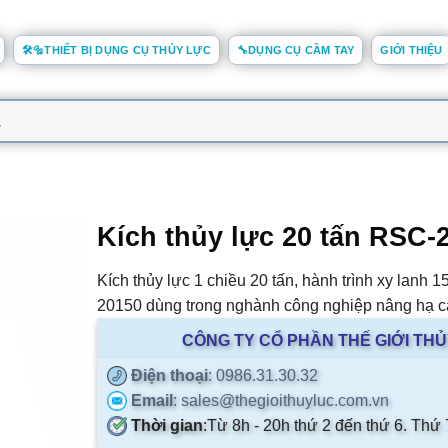
🛠️🔩THIẾT BỊ DỤNG CỤ THỦY LỰC
🔧DỤNG CỤ CẦM TAY
GIỚI THIỆU
Kích thủy lực 20 tấn RSC-
Kích thủy lực 1 chiều 20 tấn, hành trình xy lan
20150 dùng trong nghành công nghiệp nâng hạ các
CÔNG TY CỔ PHẦN THẾ GIỚI TH
Điện thoại
: 0986.31.30.32
Email
: sales@thegioithuyluc.com.vn
Thời gian
:
Từ 8h - 20h thứ 2 đến thứ 6. Thứ