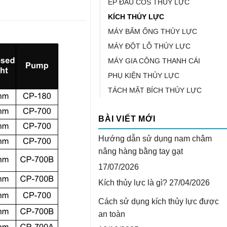
ÉP ĐẦU COS THỦY LỰC
KÍCH THỦY LỰC
MÁY BẤM ỐNG THỦY LỰC
MÁY ĐỘT LỖ THỦY LỰC
MÁY GIA CÔNG THANH CÁI
PHỤ KIỆN THỦY LỰC
TÁCH MẶT BÍCH THỦY LỰC
BÀI VIẾT MỚI
Hướng dẫn sử dụng nam châm
nâng hàng bằng tay gạt
17/07/2026
Kích thủy lực là gì?
27/04/2026
Cách sử dụng kích thủy lực được
an toàn