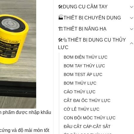
🛠️DỤNG CỤ CẦM TAY
🏭THIẾT BỊ CHUYÊN DỤNG
🏗️THIẾT BỊ NÂNG HẠ
🛠️🔩THIẾT BỊ DỤNG CỤ THỦY
LỰC
BƠM ĐIỆN THỦY LỰC
BƠM TAY THỦY LỰC
BƠM TEST ÁP LỰC
BƠM THỦY LỰC
CẢO THỦY LỰC
CẮT ĐAI ỐC THỦY LỰC
CỜ LÊ THỦY LỰC
sản phẩm được nhập khẩu
CON ĐỘI MÓC THỦY LỰC
ĐẦU CẮT CÁP-CẮT SẮT
ộ cứng và độ mài mòn tốt