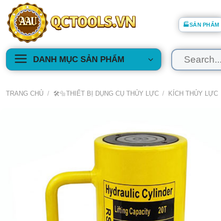
Skip
to
🏭SẢN PHẨM
content
Tìm
DANH MỤC SẢN PHẨM
kiếm:
TRANG CHỦ
/
🛠️🔩THIẾT BỊ DỤNG CỤ THỦY LỰC
/
KÍCH THỦY LỰC