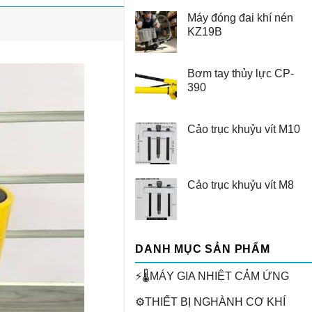
Máy đóng đai khí nén
KZ19B
Bơm tay thủy lực CP-
390
Cảo trục khuỷu vít M10
Cảo trục khuỷu vít M8
DANH MỤC SẢN PHẨM
⚡🌡️MÁY GIA NHIỆT CẢM ỨNG
⚙️THIẾT BỊ NGHÀNH CƠ KHÍ