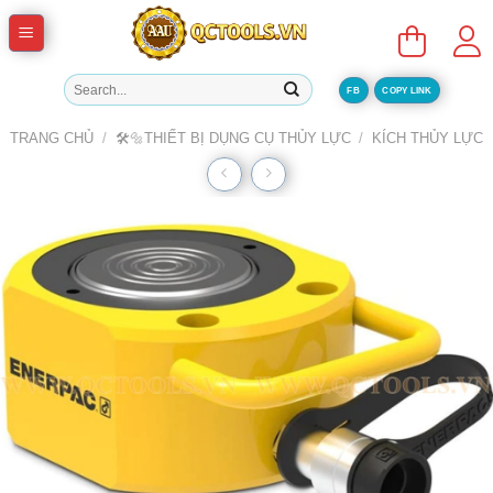
Skip
to
content
Tìm
FB
COPY LINK
kiếm:
TRANG CHỦ
/
🛠️🔩THIẾT BỊ DỤNG CỤ THỦY LỰC
/
KÍCH THỦY LỰC