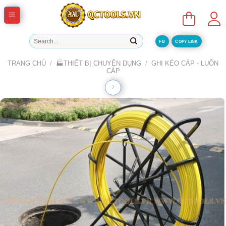
Skip
to
content
Tìm
FB
COPY LINK
kiếm:
TRANG CHỦ
/
🏭THIẾT BỊ CHUYÊN DỤNG
/
GHI KÉO CÁP - LUỒN
CÁP