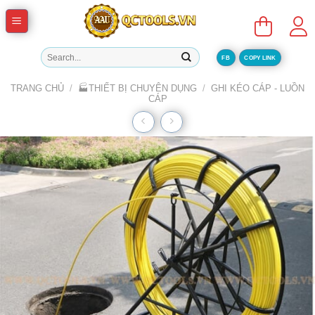
Skip
to
content
Tìm
FB
COPY LINK
kiếm:
TRANG CHỦ
/
🏭THIẾT BỊ CHUYÊN DỤNG
/
GHI KÉO CÁP - LUỒN
CÁP