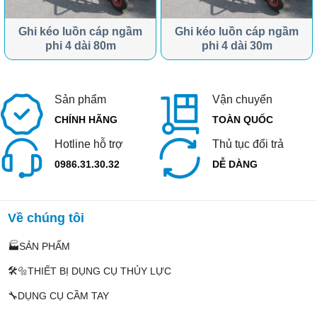
Ghi kéo luồn cáp ngầm
Ghi kéo luồn cáp ngầm
phi 4 dài 80m
phi 4 dài 30m
Sản phẩm
Vận chuyển
CHÍNH HÃNG
TOÀN QUỐC
Hotline hỗ trợ
Thủ tục đổi trả
0986.31.30.32
DỄ DÀNG
Về chúng tôi
🏭SẢN PHẨM
🛠️🔩THIẾT BỊ DỤNG CỤ THỦY LỰC
🔧DỤNG CỤ CẦM TAY