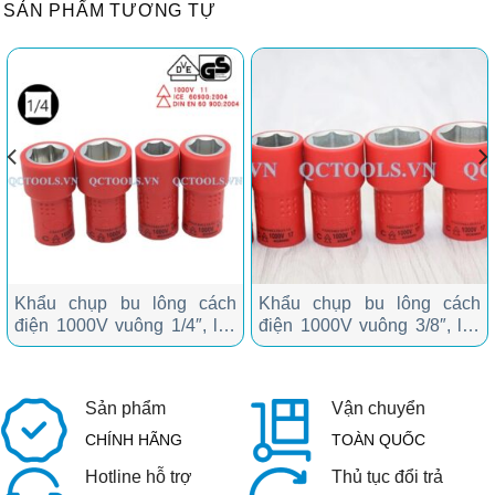
SẢN PHẨM TƯƠNG TỰ
Khẩu chụp bu lông cách
Khẩu chụp bu lông cách
điện 1000V vuông 1/4″, lục
điện 1000V vuông 3/8″, lục
giác 14 mm
giác 16 mm
Sản phẩm
Vận chuyển
CHÍNH HÃNG
TOÀN QUỐC
Hotline hỗ trợ
Thủ tục đổi trả