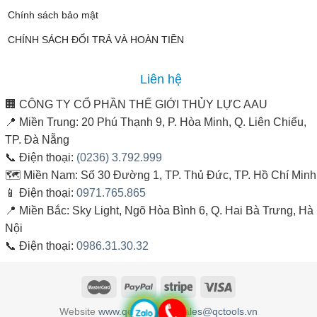
Chính sách bảo mật
CHÍNH SÁCH ĐỔI TRẢ VÀ HOÀN TIỀN
Liên hệ
🏢
CÔNG TY CỔ PHẦN THẾ GIỚI THỦY LỰC AAU
📍
Miền Trung:
20 Phú Thạnh 9, P. Hòa Minh, Q. Liên Chiểu,
TP. Đà Nẵng
📞
Điện thoại:
(0236) 3.792.999
🗺️
Miền Nam:
Số 30 Đường 1, TP. Thủ Đức, TP. Hồ Chí Minh
📱
Điện thoại:
0971.765.865
📍
Miền Bắc:
Sky Light, Ngõ Hòa Bình 6, Q. Hai Bà Trưng, Hà
Nội
📞
Điện thoại:
0986.31.30.32
Website
www.qctools.vn
&
sales@qctools.vn