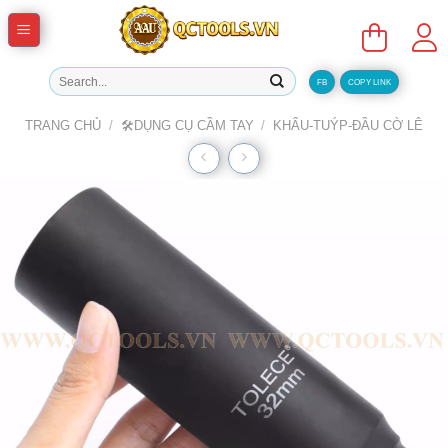
Skip
to
content
Tìm
FB
COPY LINK
kiếm:
TRANG CHỦ
/
🛠️DỤNG CỤ CẦM TAY
/
KHẨU-TUÝP-ĐẦU CỜ LÊ