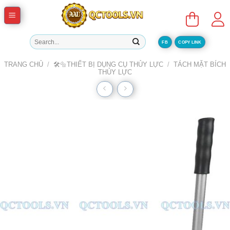
Skip
to
content
Tìm
FB
COPY LINK
kiếm:
TRANG CHỦ
/
🛠️🔩THIẾT BỊ DỤNG CỤ THỦY LỰC
/
TÁCH MẶT BÍCH
THỦY LỰC