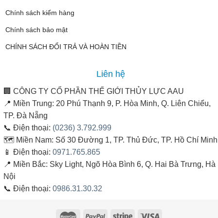
Chính sách kiểm hàng
Chính sách bảo mật
CHÍNH SÁCH ĐỔI TRẢ VÀ HOÀN TIỀN
Liên hệ
🏢
CÔNG TY CỔ PHẦN THẾ GIỚI THỦY LỰC AAU
📍
Miền Trung:
20 Phú Thạnh 9, P. Hòa Minh, Q. Liên Chiểu,
TP. Đà Nẵng
📞
Điện thoại:
(0236) 3.792.999
🗺️
Miền Nam:
Số 30 Đường 1, TP. Thủ Đức, TP. Hồ Chí Minh
📱
Điện thoại:
0971.765.865
📍
Miền Bắc:
Sky Light, Ngõ Hòa Bình 6, Q. Hai Bà Trưng, Hà
Nội
📞
Điện thoại:
0986.31.30.32