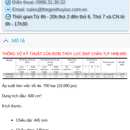
Điện thoại
: 0986.31.30.32
Email
: sales@thegioithuyluc.com.vn
Thời gian
:
Từ 8h - 20h thứ 2 đến thứ 6. Thứ 7 và CN từ
8h - 17h30
Mô tả
THÔNG SỐ KỸ THUẬT CỦA BƠM THỦY LỰC ĐẠP CHÂN TLP HHB-800
Áp suất làm việc tối đa:
700 bar (10,000 psi)
Dung tích dầu:
600 cm³
Kích thước:
Chiều dài: 445 mm