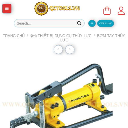
Skip
to
content
Tìm
FB
COPY LINK
kiếm:
TRANG CHỦ
/
🛠️🔩THIẾT BỊ DỤNG CỤ THỦY LỰC
/
BƠM TAY THỦY
LỰC