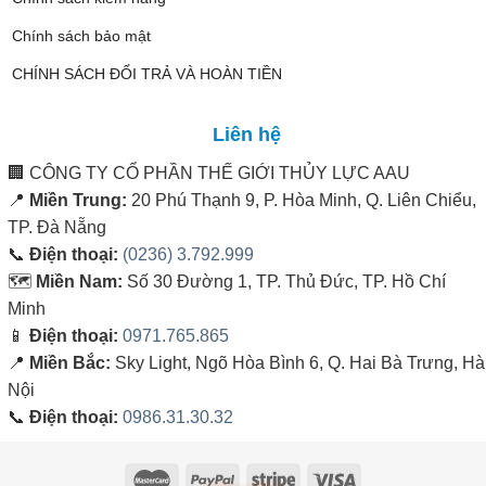
Chính sách bảo mật
CHÍNH SÁCH ĐỔI TRẢ VÀ HOÀN TIỀN
Liên hệ
🏢
CÔNG TY CỔ PHẦN THẾ GIỚI THỦY LỰC AAU
📍
Miền Trung:
20 Phú Thạnh 9, P. Hòa Minh, Q. Liên Chiểu,
TP. Đà Nẵng
📞
Điện thoại:
(0236) 3.792.999
🗺️
Miền Nam:
Số 30 Đường 1, TP. Thủ Đức, TP. Hồ Chí
Minh
📱
Điện thoại:
0971.765.865
📍
Miền Bắc:
Sky Light, Ngõ Hòa Bình 6, Q. Hai Bà Trưng, Hà
Nội
📞
Điện thoại:
0986.31.30.32