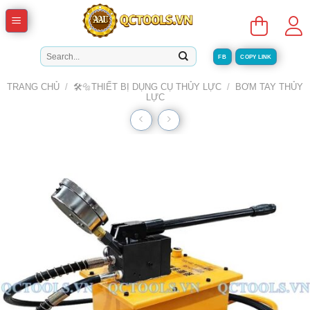
Skip
to
content
Tìm
FB
COPY LINK
kiếm:
TRANG CHỦ
/
🛠️🔩THIẾT BỊ DỤNG CỤ THỦY LỰC
/
BƠM TAY THỦY
LỰC