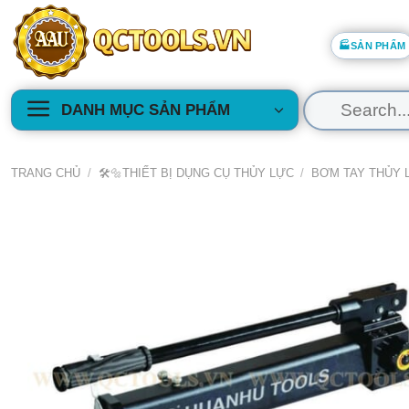
Skip
to
🏭SẢN PHẨM
content
Tìm
DANH MỤC SẢN PHẨM
kiếm:
TRANG CHỦ
/
🛠️🔩THIẾT BỊ DỤNG CỤ THỦY LỰC
/
BƠM TAY THỦY 