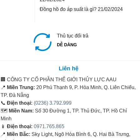
Đồng hồ đo áp suất là gì?
21/02/2024
Thủ tục đổi trả
DỄ DÀNG
Liên hệ
🏢
CÔNG TY CỔ PHẦN THẾ GIỚI THỦY LỰC AAU
📍
Miền Trung:
20 Phú Thạnh 9, P. Hòa Minh, Q. Liên Chiểu,
TP. Đà Nẵng
📞
Điện thoại:
(0236) 3.792.999
🗺️
Miền Nam:
Số 30 Đường 1, TP. Thủ Đức, TP. Hồ Chí
Minh
📱
Điện thoại:
0971.765.865
📍
Miền Bắc:
Sky Light, Ngõ Hòa Bình 6, Q. Hai Bà Trưng,