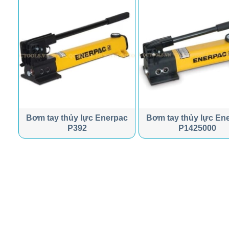
ar
Bơm tay thủy lực Enerpac
Bơm tay thủy lực En
P392
P1425000