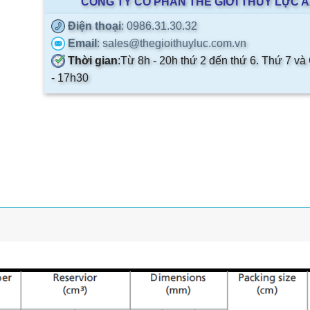
CÔNG TY CỔ PHẦN THẾ GIỚI THỦY LỰC 
Điện thoại
: 0986.31.30.32
Email
: sales@thegioithuyluc.com.vn
Thời gian
:
Từ 8h - 20h thứ 2 đến thứ 6. Thứ 7 và
- 17h30