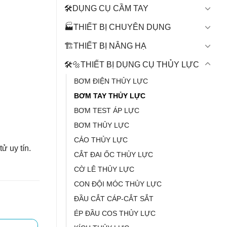
🛠️DỤNG CỤ CẦM TAY
🏭THIẾT BỊ CHUYÊN DỤNG
🏗️THIẾT BỊ NÂNG HẠ
🛠️🔩THIẾT BỊ DỤNG CỤ THỦY LỰC
BƠM ĐIỆN THỦY LỰC
BƠM TAY THỦY LỰC
BƠM TEST ÁP LỰC
BƠM THỦY LỰC
CẢO THỦY LỰC
ử uy tín.
CẮT ĐAI ỐC THỦY LỰC
CỜ LÊ THỦY LỰC
CON ĐỘI MÓC THỦY LỰC
ĐẦU CẮT CÁP-CẮT SẮT
ÉP ĐẦU COS THỦY LỰC