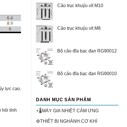
Cảo trục khuỷu vít M10
Cảo trục khuỷu vít M8
Bộ cảo đĩa bạc đạn RG90012
Bộ cảo đĩa bạc đạn RG90010
y lực cao.
DANH MỤC SẢN PHẨM
hỏi tính
⚡🌡️MÁY GIA NHIỆT CẢM ỨNG
⚙️THIẾT BỊ NGHÀNH CƠ KHÍ