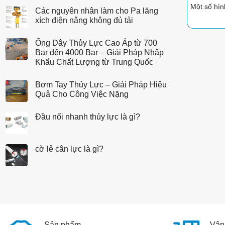
gì?
bằng
Một số hìn
Các nguyên nhân làm cho Pa lăng
tay
xích điện nâng không đủ tải
gạt
Ống Dây Thủy Lực Cao Áp từ 700
Bar đến 4000 Bar – Giải Pháp Nhập
Khẩu Chất Lượng từ Trung Quốc
Bơm Tay Thủy Lực – Giải Pháp Hiệu
Quả Cho Công Việc Nặng
Đầu nối nhanh thủy lực là gì?
cờ lê cân lực là gì?
Sản phẩm
Vận