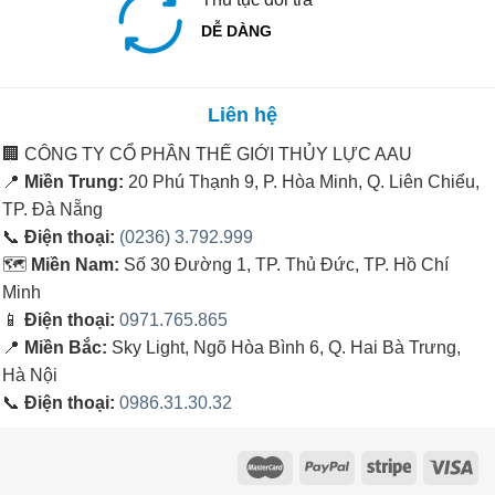
DỄ DÀNG
Liên hệ
🏢
CÔNG TY CỔ PHẦN THẾ GIỚI THỦY LỰC AAU
📍
Miền Trung:
20 Phú Thạnh 9, P. Hòa Minh, Q. Liên Chiểu,
TP. Đà Nẵng
📞
Điện thoại:
(0236) 3.792.999
🗺️
Miền Nam:
Số 30 Đường 1, TP. Thủ Đức, TP. Hồ Chí
Minh
📱
Điện thoại:
0971.765.865
📍
Miền Bắc:
Sky Light, Ngõ Hòa Bình 6, Q. Hai Bà Trưng,
Hà Nội
📞
Điện thoại:
0986.31.30.32