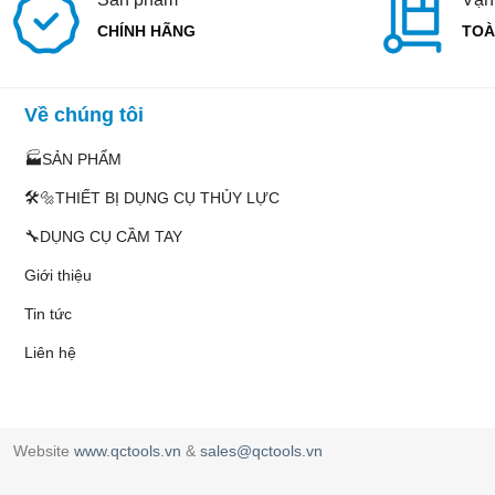
CHÍNH HÃNG
TOÀ
Về chúng tôi
🏭SẢN PHẨM
🛠️🔩THIẾT BỊ DỤNG CỤ THỦY LỰC
🔧DỤNG CỤ CẦM TAY
Giới thiệu
Tin tức
Liên hệ
Website
www.qctools.vn
&
sales@qctools.vn