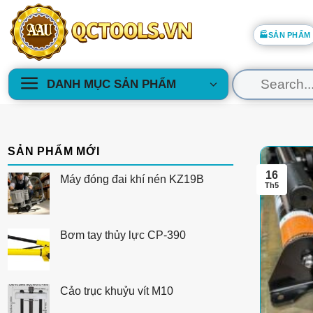
Skip
to
🏭SẢN PHẨM
content
Tìm
DANH MỤC SẢN PHẨM
kiếm:
SẢN PHẨM MỚI
16
Máy đóng đai khí nén KZ19B
Th5
Bơm tay thủy lực CP-390
Cảo trục khuỷu vít M10