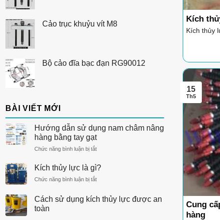
Kích thủy
Cảo trục khuỷu vít M8
Kích thủy l
Bộ cảo đĩa bạc đạn RG90012
15
Th5
BÀI VIẾT MỚI
Hướng dẫn sử dụng nam châm nâng
hàng bằng tay gạt
ở
Chức năng bình luận bị tắt
Hướng
dẫn
Kích thủy lực là gì?
sử
ở
Chức năng bình luận bị tắt
dụng
Kích
nam
thủy
Cách sử dụng kích thủy lực được an
châm
Cung cấp
lực
nâng
toàn
là
hàng
hàng