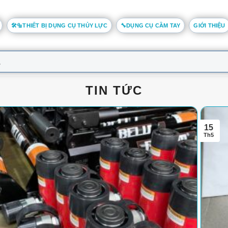
🛠️🔩THIẾT BỊ DỤNG CỤ THỦY LỰC
🔧DỤNG CỤ CẦM TAY
GIỚI THIỆU
TIN TỨC
15
Th5