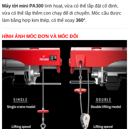
Máy tời mini PA300
linh hoạt, vừa có thể lắp đặt cố định,
vừa có thể lắp thêm con chạy để di chuyển. Móc cẩu được
làm bằng hợp kim thép, có thể xoay
360°
.
HÌNH ẢNH MÓC ĐƠN VÀ MÓC ĐÔI