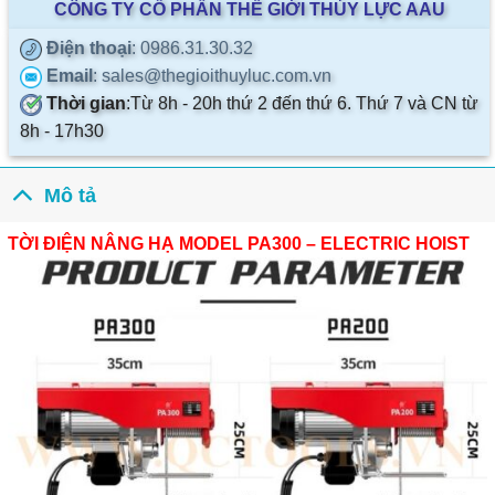
CÔNG TY CỔ PHẦN THẾ GIỚI THỦY LỰC AAU
Điện thoại
: 0986.31.30.32
Email
: sales@thegioithuyluc.com.vn
Thời gian
:
Từ 8h - 20h thứ 2 đến thứ 6. Thứ 7 và CN từ
8h - 17h30
Mô tả
TỜI ĐIỆN NÂNG HẠ MODEL PA300 – ELECTRIC HOIST