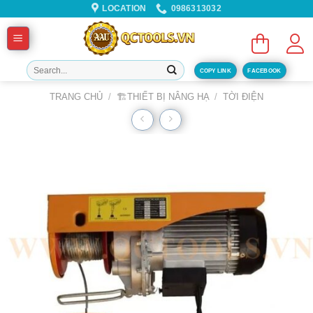
Skip
LOCATION
0986313032
to
content
Tìm
COPY LINK
FACEBOOK
kiếm:
TRANG CHỦ
/
🏗️THIẾT BỊ NÂNG HẠ
/
TỜI ĐIỆN