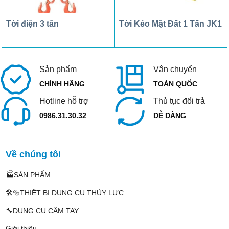
Tời điện 3 tấn
Tời Kéo Mặt Đất 1 Tấn JK1
Sản phẩm
Vận chuyển
CHÍNH HÃNG
TOÀN QUỐC
Hotline hỗ trợ
Thủ tục đổi trả
0986.31.30.32
DỄ DÀNG
Về chúng tôi
🏭SẢN PHẨM
🛠️🔩THIẾT BỊ DỤNG CỤ THỦY LỰC
🔧DỤNG CỤ CẦM TAY
Giới thiệu