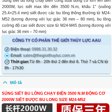
Súng siết bu lông chạy điện công suất động cơ lớn lên đến
2000W, lực siết max lên đến 3500 N.m, khẩu 1″ (vuông
25.4×25.4 mm) siết được các bu lông thông thường từ M24-
M52 (tương đương với lục giác 36 mm – 80 mm), bu lông
cường độ cao siết được size từ M24-M45 (tương đương với
lục giác 36 mm – 70 mm)
CÔNG TY CỔ PHẦN THẾ GIỚI THỦY LỰC AAU
Điện thoại
: 0986.31.30.32
Email
: sales@thegioithuyluc.com.vn
Thời gian
:
Từ 8h - 20h thứ 2 đến thứ 6. Thứ 7 và CN từ
8h - 17h30
Mô tả
SÚNG SIẾT BU LÔNG CHẠY ĐIỆN 3500 N.M ĐỘNG CƠ
2000W SIẾT ĐƯỢC BU LONG SIZE M24-M52