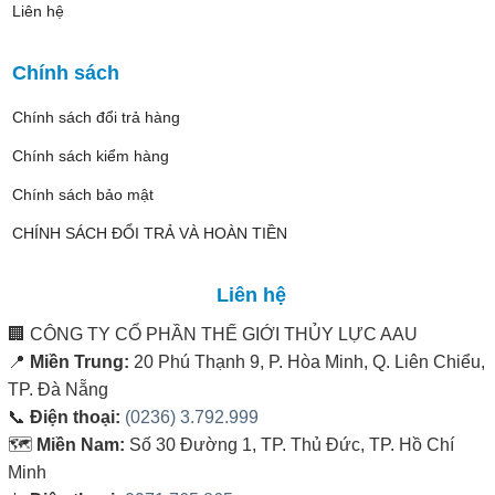
Liên hệ
Chính sách
Chính sách đổi trả hàng
Chính sách kiểm hàng
Chính sách bảo mật
CHÍNH SÁCH ĐỔI TRẢ VÀ HOÀN TIỀN
Liên hệ
🏢
CÔNG TY CỔ PHẦN THẾ GIỚI THỦY LỰC AAU
📍
Miền Trung:
20 Phú Thạnh 9, P. Hòa Minh, Q. Liên Chiểu,
TP. Đà Nẵng
📞
Điện thoại:
(0236) 3.792.999
🗺️
Miền Nam:
Số 30 Đường 1, TP. Thủ Đức, TP. Hồ Chí
Minh