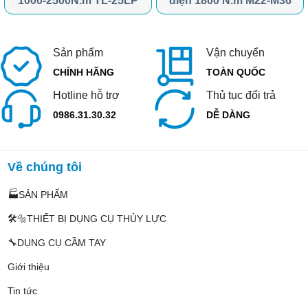
1000-2500N.m TL-25LP
điện 1800 N.m M22-M36
Sản phẩm
Vận chuyển
CHÍNH HÃNG
TOÀN QUỐC
Hotline hỗ trợ
Thủ tục đổi trả
0986.31.30.32
DỄ DÀNG
Về chúng tôi
🏭SẢN PHẨM
🛠️🔩THIẾT BỊ DỤNG CỤ THỦY LỰC
🔧DỤNG CỤ CẦM TAY
Giới thiệu
Tin tức