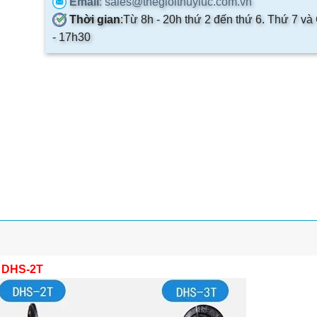
Email
: sales@thegioithuyluc.com.vn
Thời gian
:
Từ 8h - 20h thứ 2 đến thứ 6. Thứ 7 và
- 17h30
L DHS-2T