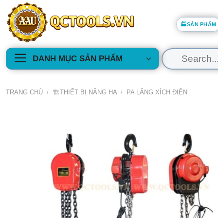
Skip
to
🏭SẢN PHẨM
content
Tìm
DANH MỤC SẢN PHẨM
kiếm:
TRANG CHỦ
/
🏗️THIẾT BỊ NÂNG HẠ
/
PA LĂNG XÍCH ĐIỆN