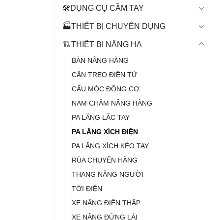
🛠️DỤNG CỤ CẦM TAY
🏭THIẾT BỊ CHUYÊN DỤNG
🏗️THIẾT BỊ NÂNG HẠ
BÀN NÂNG HÀNG
CÂN TREO ĐIỆN TỬ
CẨU MÓC ĐỘNG CƠ
NAM CHÂM NÂNG HÀNG
PA LĂNG LẮC TAY
PA LĂNG XÍCH ĐIỆN
PA LĂNG XÍCH KÉO TAY
RÙA CHUYỂN HÀNG
THANG NÂNG NGƯỜI
TỜI ĐIỆN
XE NÂNG ĐIỆN THẤP
XE NÂNG ĐỨNG LÁI