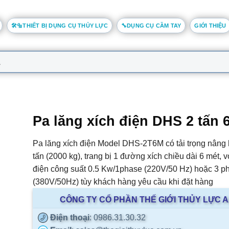
🛠️🔩THIẾT BỊ DỤNG CỤ THỦY LỰC
🔧DỤNG CỤ CẦM TAY
GIỚI THIỆU
Pa lăng xích điện DHS 2 tấn 
Pa lăng xích điện Model DHS-2T6M có tải trọng nâng h
tấn (2000 kg), trang bị 1 đường xích chiều dài 6 mét, 
điện công suất 0.5 Kw/1phase (220V/50 Hz) hoặc 3 p
(380V/50Hz) tùy khách hàng yêu cầu khi đặt hàng
CÔNG TY CỔ PHẦN THẾ GIỚI THỦY LỰC 
Điện thoại
: 0986.31.30.32