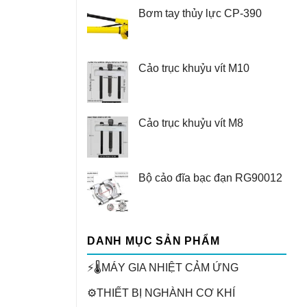
Bơm tay thủy lực CP-390
Cảo trục khuỷu vít M10
Cảo trục khuỷu vít M8
Bộ cảo đĩa bạc đạn RG90012
DANH MỤC SẢN PHẨM
⚡🌡️MÁY GIA NHIỆT CẢM ỨNG
⚙️THIẾT BỊ NGHÀNH CƠ KHÍ