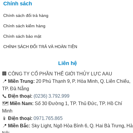
Chính sách
Chính sách đổi trả hàng
Chính sách kiểm hàng
Chính sách bảo mật
CHÍNH SÁCH ĐỔI TRẢ VÀ HOÀN TIỀN
Liên hệ
🏢
CÔNG TY CỔ PHẦN THẾ GIỚI THỦY LỰC AAU
📍
Miền Trung:
20 Phú Thạnh 9, P. Hòa Minh, Q. Liên Chiểu,
TP. Đà Nẵng
📞
Điện thoại:
(0236) 3.792.999
🗺️
Miền Nam:
Số 30 Đường 1, TP. Thủ Đức, TP. Hồ Chí
Minh
📱
Điện thoại:
0971.765.865
📍
Miền Bắc:
Sky Light, Ngõ Hòa Bình 6, Q. Hai Bà Trưng, Hà