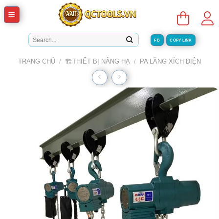
Skip
to
content
Tìm
FB
COPY LINK
kiếm:
TRANG CHỦ
/
🏗️THIẾT BỊ NÂNG HẠ
/
PA LĂNG XÍCH ĐIỆN