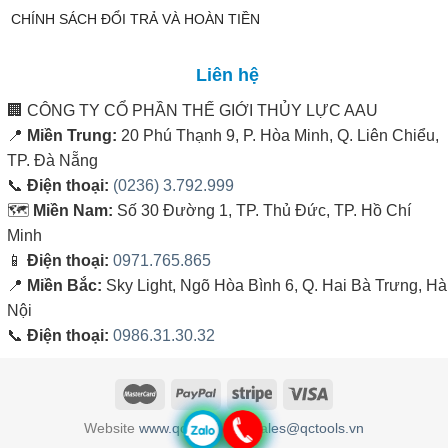
CHÍNH SÁCH ĐỔI TRẢ VÀ HOÀN TIỀN
Liên hệ
🏢
CÔNG TY CỔ PHẦN THẾ GIỚI THỦY LỰC AAU
📍
Miền Trung:
20 Phú Thạnh 9, P. Hòa Minh, Q. Liên Chiểu,
TP. Đà Nẵng
📞
Điện thoại:
(0236) 3.792.999
🗺️
Miền Nam:
Số 30 Đường 1, TP. Thủ Đức, TP. Hồ Chí
Minh
📱
Điện thoại:
0971.765.865
📍
Miền Bắc:
Sky Light, Ngõ Hòa Bình 6, Q. Hai Bà Trưng, Hà
Nội
📞
Điện thoại:
0986.31.30.32
Website
www.qctools.vn
&
sales@qctools.vn