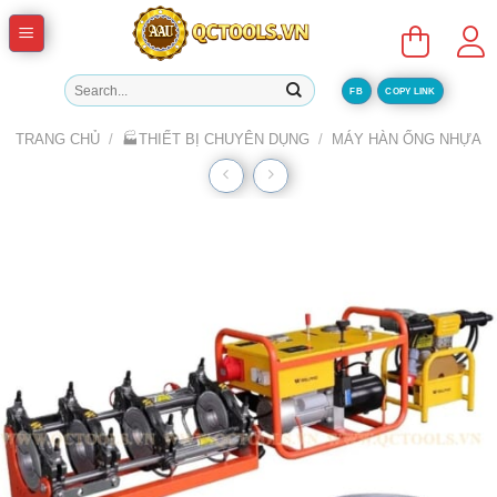
Skip
to
content
Tìm
FB
COPY LINK
kiếm:
TRANG CHỦ
/
🏭THIẾT BỊ CHUYÊN DỤNG
/
MÁY HÀN ỐNG NHỰA