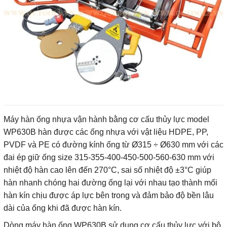
Máy hàn ống nhựa vận hành bằng cơ cấu thủy lực model
WP630B hàn được các ống nhựa với vật liệu HDPE, PP,
PVDF và PE có đường kính ống từ Ø315 ÷ Ø630 mm với các
đai ép giữ ống size 315-355-400-450-500-560-630 mm với
nhiệt độ hàn cao lên đến 270°C, sai số nhiệt độ ±3°C giúp
hàn nhanh chóng hai đường ống lại với nhau tạo thành mối
hàn kín chịu được áp lực bên trong và đảm bảo độ bền lâu
dài của ống khi đã được hàn kín.
Dòng máy hàn ống WP630B sử dụng cơ cấu thủy lực với bộ