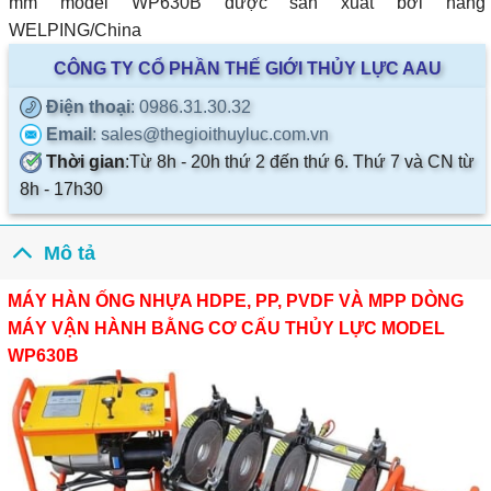
mm model WP630B được sản xuất bởi hãng
WELPING/China
CÔNG TY CỔ PHẦN THẾ GIỚI THỦY LỰC AAU
Điện thoại
: 0986.31.30.32
Email
: sales@thegioithuyluc.com.vn
Thời gian
:
Từ 8h - 20h thứ 2 đến thứ 6. Thứ 7 và CN từ
8h - 17h30
Mô tả
MÁY HÀN ỐNG NHỰA HDPE, PP, PVDF VÀ MPP DÒNG
MÁY VẬN HÀNH BẰNG CƠ CẤU THỦY LỰC MODEL
WP630B