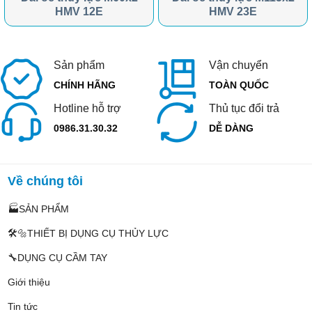
HMV 12E
HMV 23E
Sản phẩm
Vận chuyển
CHÍNH HÃNG
TOÀN QUỐC
Hotline hỗ trợ
Thủ tục đổi trả
0986.31.30.32
DỄ DÀNG
Về chúng tôi
🏭SẢN PHẨM
🛠️🔩THIẾT BỊ DỤNG CỤ THỦY LỰC
🔧DỤNG CỤ CẦM TAY
Giới thiệu
Tin tức