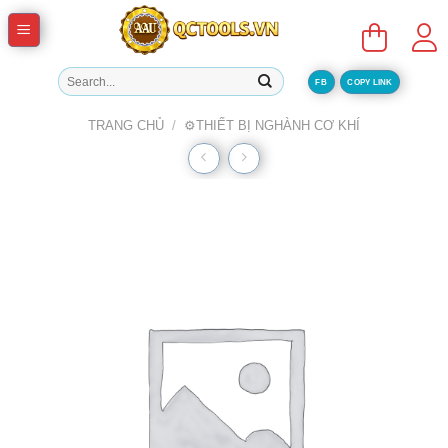
Skip
to
content
Tìm
FB
COPY LINK
kiếm:
TRANG CHỦ
/
⚙️THIẾT BỊ NGHÀNH CƠ KHÍ