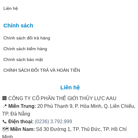
Liên hệ
Chính sách
Chính sách đổi trả hàng
Chính sách kiểm hàng
Chính sách bảo mật
CHÍNH SÁCH ĐỔI TRẢ VÀ HOÀN TIỀN
Liên hệ
🏢
CÔNG TY CỔ PHẦN THẾ GIỚI THỦY LỰC AAU
📍
Miền Trung:
20 Phú Thạnh 9, P. Hòa Minh, Q. Liên Chiểu,
TP. Đà Nẵng
📞
Điện thoại:
(0236) 3.792.999
🗺️
Miền Nam:
Số 30 Đường 1, TP. Thủ Đức, TP. Hồ Chí
Minh