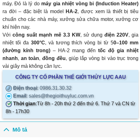
máy. Đó là lý do
máy gia nhiệt vòng bi (Induction Heater)
ra đời – đặc biệt là model
HA-2
, được xem là thiết bị tiêu
chuẩn cho các nhà máy, xưởng sửa chữa motor, xưởng cơ
khí hiện nay.
Với
công suất mạnh mẽ 3.3 KW
, sử dụng
điện 220V
, gia
nhiệt tối đa
300°C
, và tương thích vòng bi từ 5
0–100 mm
(đường kính trong)
– HA-2 mang đến
tốc độ gia nhiệt
nhanh
,
an toàn
,
đồng đều
, giúp lắp vòng bi vào trục trong
vài giây mà không cần lực.
CÔNG TY CỔ PHẦN THẾ GIỚI THỦY LỰC AAU
Điện thoại
: 0986.31.30.32
Email
: sales@thegioithuyluc.com.vn
Thời gian
:
Từ 8h - 20h thứ 2 đến thứ 6. Thứ 7 và CN từ
8h - 17h30
Mô tả