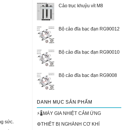
Cảo trục khuỷu vít M8
Bộ cảo đĩa bạc đạn RG90012
Bộ cảo đĩa bạc đạn RG90010
Bộ cảo đĩa bạc đạn RG9008
DANH MỤC SẢN PHẨM
⚡🌡️MÁY GIA NHIỆT CẢM ỨNG
ng sức.
⚙️THIẾT BỊ NGHÀNH CƠ KHÍ