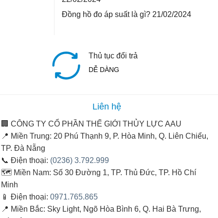
Đồng hồ đo áp suất là gì?
21/02/2024
Thủ tục đổi trả
DỄ DÀNG
Liên hệ
🏢
CÔNG TY CỔ PHẦN THẾ GIỚI THỦY LỰC AAU
📍
Miền Trung:
20 Phú Thạnh 9, P. Hòa Minh, Q. Liên Chiểu,
TP. Đà Nẵng
📞
Điện thoại:
(0236) 3.792.999
🗺️
Miền Nam:
Số 30 Đường 1, TP. Thủ Đức, TP. Hồ Chí
Minh
📱
Điện thoại:
0971.765.865
📍
Miền Bắc:
Sky Light, Ngõ Hòa Bình 6, Q. Hai Bà Trưng,