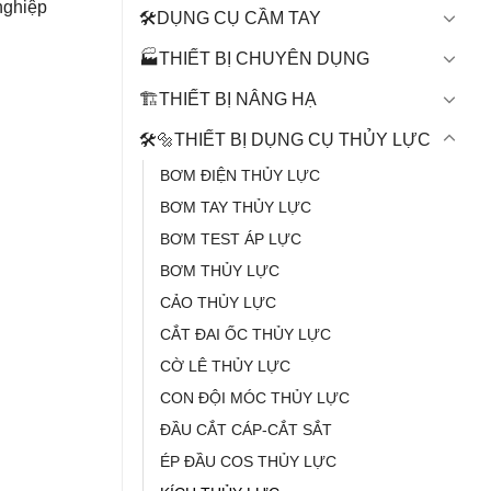
nghiệp
🛠️DỤNG CỤ CẦM TAY
🏭THIẾT BỊ CHUYÊN DỤNG
🏗️THIẾT BỊ NÂNG HẠ
🛠️🔩THIẾT BỊ DỤNG CỤ THỦY LỰC
BƠM ĐIỆN THỦY LỰC
BƠM TAY THỦY LỰC
BƠM TEST ÁP LỰC
BƠM THỦY LỰC
CẢO THỦY LỰC
CẮT ĐAI ỐC THỦY LỰC
CỜ LÊ THỦY LỰC
CON ĐỘI MÓC THỦY LỰC
ĐẦU CẮT CÁP-CẮT SẮT
ÉP ĐẦU COS THỦY LỰC