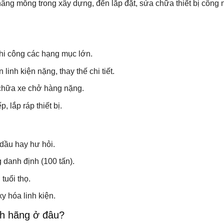
âng mỗng trong xây dựng, đến lắp đặt, sửa chữa thiết bị công 
hi công các hạng mục lớn.
inh kiện nặng, thay thế chi tiết.
 chữa xe chở hàng nặng.
, lắp ráp thiết bị.
dầu hay hư hỏi.
 danh định (100 tấn).
tuổi thọ.
 hóa linh kiện.
nh hãng ở đâu?