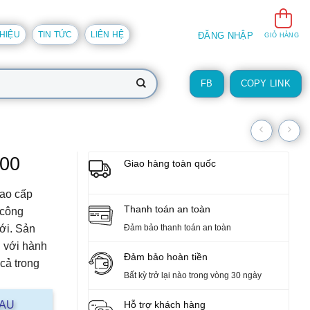
THIỆU
TIN TỨC
LIÊN HỆ
ĐĂNG NHẬP
GIỎ HÀNG
FB
COPY LINK
200
Giao hàng toàn quốc
cao cấp
Thanh toán an toàn
 công
iới. Sản
Đảm bảo thanh toán an toàn
n
với hành
Đảm bảo hoàn tiền
cả trong
Bất kỳ trở lại nào trong vòng 30 ngày
AAU
Hỗ trợ khách hàng