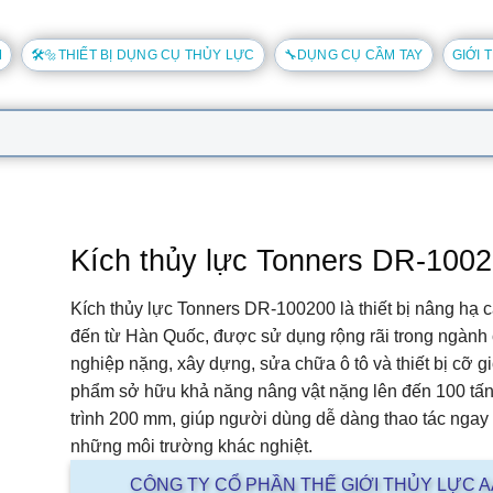
M
🛠️🔩THIẾT BỊ DỤNG CỤ THỦY LỰC
🔧DỤNG CỤ CẦM TAY
GIỚI 
Kích thủy lực Tonners DR-100
Kích thủy lực
Tonners DR-100200
là thiết bị nâng hạ 
đến từ Hàn Quốc, được sử dụng rộng rãi trong ngành
nghiệp nặng, xây dựng, sửa chữa ô tô và thiết bị cỡ g
phẩm sở hữu khả năng nâng vật nặng lên đến
100 tấ
trình
200 mm
, giúp người dùng dễ dàng thao tác ngay 
những môi trường khác nghiệt.
CÔNG TY CỔ PHẦN THẾ GIỚI THỦY LỰC 