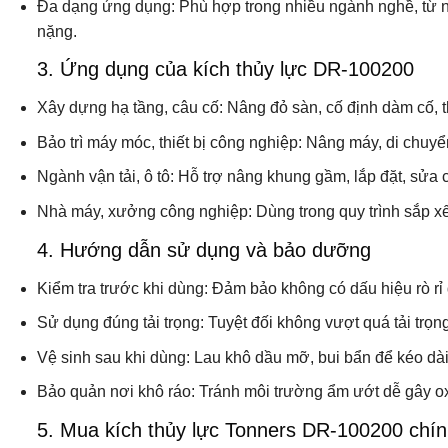
Đa dạng ứng dụng:
Phù hợp trong nhiều ngành nghề, từ n
nặng.
3. Ứng dụng của kích thủy lực DR-100200
Xây dựng hạ tầng, câu cố:
Nâng đỏ sàn, cố định dàm cố, t
Bảo trì máy móc, thiết bị công nghiệp:
Nâng máy, di chuyển l
Ngành vận tải, ô tô:
Hỗ trợ nâng khung gầm, lắp đặt, sửa
Nhà máy, xưởng công nghiệp:
Dùng trong quy trình sắp xếp
4. Hướng dẫn sử dụng và bảo dưỡng
Kiểm tra trước khi dùng:
Đảm bảo không có dấu hiệu rò rỉ 
Sử dụng đúng tải trọng:
Tuyệt đối không vượt quá tải trọng
Vệ sinh sau khi dùng:
Lau khô dầu mỡ, bui bẩn để kéo dài 
Bảo quản nơi khô ráo:
Tránh môi trường ẩm ướt dễ gây oxy
5. Mua kích thủy lực Tonners DR-100200 chí