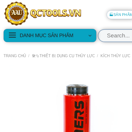
Skip
to
🏭SẢN PHẨ
content
Tìm
DANH MỤC SẢN PHẨM
kiếm:
TRANG CHỦ
/
🛠️🔩THIẾT BỊ DỤNG CỤ THỦY LỰC
/
KÍCH THỦY LỰC