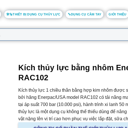
🛠️🔩THIẾT BỊ DỤNG CỤ THỦY LỰC
🔧DỤNG CỤ CẦM TAY
GIỚI THIỆU
Kích thủy lực bằng nhôm En
RAC102
Kích thủy lực 1 chiều thân bằng hợp kim nhôm được s
bởi hãng Enerpac/USA model RAC102 có tải nâng ma
tại áp suất 700 bar (10.000 psi), hành trình xi lanh 50
thủy lực là một dụng cụ không thể thiếu dùng để nân
vật nặng lên vị trí cao hơn phục vụ việc lắp đặt, sữa