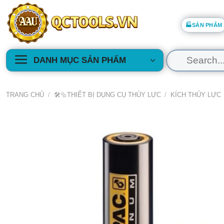
Skip
to
🏭SẢN PHẨM
content
Tìm
DANH MỤC SẢN PHẨM
kiếm:
TRANG CHỦ
/
🛠️🔩THIẾT BỊ DỤNG CỤ THỦY LỰC
/
KÍCH THỦY LỰC