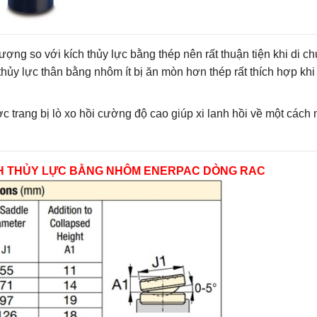
ợng so với kích thủy lực bằng thép nên rất thuận tiện khi di c
 thủy lực thân bằng nhôm ít bị ăn mòn hơn thép rất thích hợp kh
trang bị lò xo hồi cường độ cao giúp xi lanh hồi về một cách
ÍCH THỦY LỰC BẰNG NHÔM ENERPAC DÒNG RAC