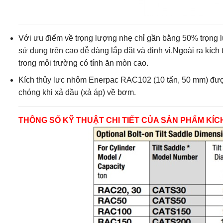
Với ưu điểm về trọng lượng nhẹ chỉ gần bằng 50% trọng lư
sử dụng trên cao dễ dàng lắp đặt và định vị.Ngoài ra kích
trong môi trường có tính ăn mòn cao.
Kích thủy lưc nhôm Enerpac RAC102 (10 tấn, 50 mm) được 
chóng khi xả dầu (xả áp) về bơm.
THÔNG SỐ KỸ THUẬT CHI TIẾT CỦA SẢN PHẨM K