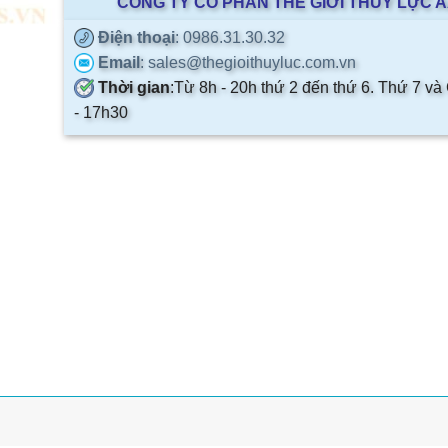
CÔNG TY CỔ PHẦN THẾ GIỚI THỦY LỰC 
Điện thoại
: 0986.31.30.32
Email
: sales@thegioithuyluc.com.vn
Thời gian
:
Từ 8h - 20h thứ 2 đến thứ 6. Thứ 7 và
- 17h30