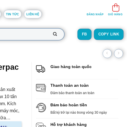
TIN TỨC
LIÊN HỆ
ĐĂNG NHẬP
GIỎ HÀNG
FB
COPY LINK
erpac
Giao hàng toàn quốc
Thanh toán an toàn
ản xuất
Đảm bảo thanh toán an toàn
x 10 tấn
 mm. Kích
Đảm bảo hoàn tiền
g máy móc,
Bất kỳ trở lại nào trong vòng 30 ngày
 chữa…
Hỗ trợ khách hàng