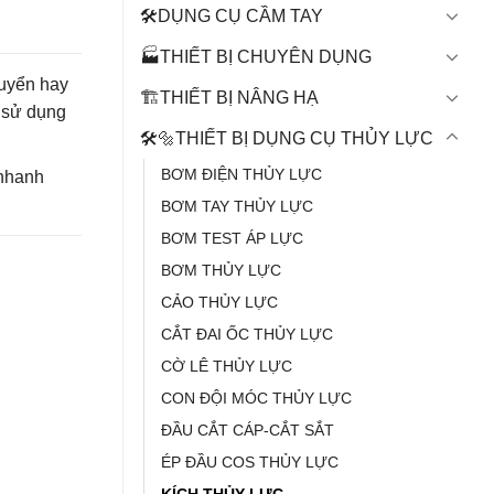
🛠️DỤNG CỤ CẦM TAY
🏭THIẾT BỊ CHUYÊN DỤNG
huyển hay
🏗️THIẾT BỊ NÂNG HẠ
i sử dụng
🛠️🔩THIẾT BỊ DỤNG CỤ THỦY LỰC
BƠM ĐIỆN THỦY LỰC
 nhanh
BƠM TAY THỦY LỰC
BƠM TEST ÁP LỰC
BƠM THỦY LỰC
CẢO THỦY LỰC
CẮT ĐAI ỐC THỦY LỰC
CỜ LÊ THỦY LỰC
CON ĐỘI MÓC THỦY LỰC
ĐẦU CẮT CÁP-CẮT SẮT
ÉP ĐẦU COS THỦY LỰC
KÍCH THỦY LỰC