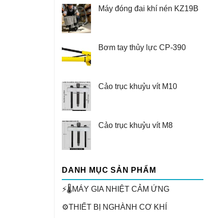
Máy đóng đai khí nén KZ19B
Bơm tay thủy lực CP-390
Cảo trục khuỷu vít M10
Cảo trục khuỷu vít M8
DANH MỤC SẢN PHẨM
⚡🌡️MÁY GIA NHIỆT CẢM ỨNG
⚙️THIẾT BỊ NGHÀNH CƠ KHÍ