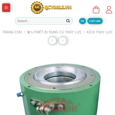
Skip
to
content
Tìm
FB
COPY LINK
kiếm:
TRANG CHỦ
/
🛠️🔩THIẾT BỊ DỤNG CỤ THỦY LỰC
/
KÍCH THỦY LỰC