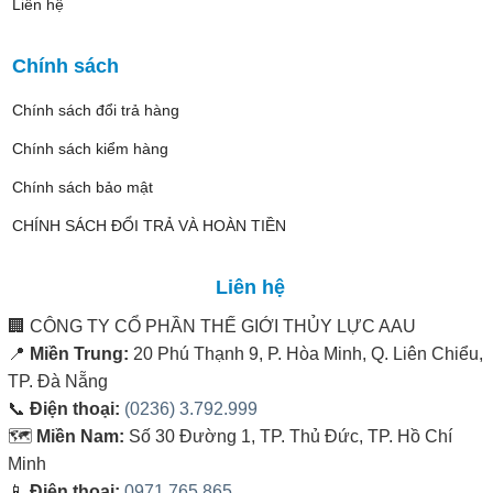
Liên hệ
Chính sách
Chính sách đổi trả hàng
Chính sách kiểm hàng
Chính sách bảo mật
CHÍNH SÁCH ĐỔI TRẢ VÀ HOÀN TIỀN
Liên hệ
🏢
CÔNG TY CỔ PHẦN THẾ GIỚI THỦY LỰC AAU
📍
Miền Trung:
20 Phú Thạnh 9, P. Hòa Minh, Q. Liên Chiểu,
TP. Đà Nẵng
📞
Điện thoại:
(0236) 3.792.999
🗺️
Miền Nam:
Số 30 Đường 1, TP. Thủ Đức, TP. Hồ Chí
Minh
📱
Điện thoại:
0971.765.865