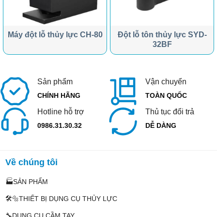
Máy đột lỗ thủy lực CH-80
Đột lỗ tôn thủy lực SYD-
32BF
Sản phẩm
Vận chuyển
CHÍNH HÃNG
TOÀN QUỐC
Hotline hỗ trợ
Thủ tục đổi trả
0986.31.30.32
DỄ DÀNG
Về chúng tôi
🏭SẢN PHẨM
🛠️🔩THIẾT BỊ DỤNG CỤ THỦY LỰC
🔧DỤNG CỤ CẦM TAY