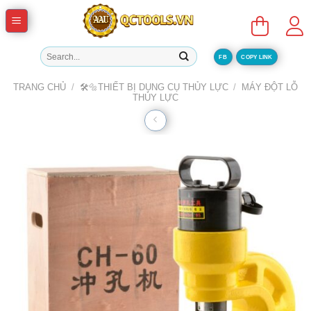
Skip
to
content
Tìm
FB
COPY LINK
kiếm:
TRANG CHỦ
/
🛠️🔩THIẾT BỊ DỤNG CỤ THỦY LỰC
/
MÁY ĐỘT LỖ
THỦY LỰC