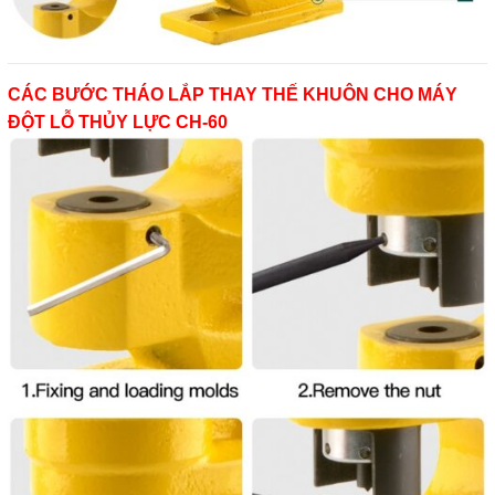
CÁC BƯỚC THÁO LẮP THAY THẾ KHUÔN CHO MÁY
ĐỘT LỖ THỦY LỰC CH-60