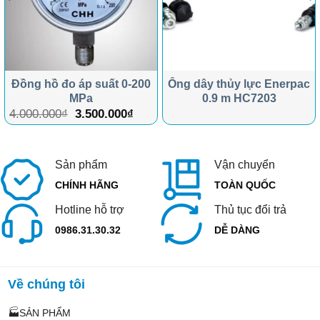
Đồng hồ đo áp suất 0-200
Ống dây thủy lực Enerpac
MPa
0.9 m HC7203
Giá
Giá
4.000.000
₫
3.500.000
₫
gốc
hiện
là:
tại
4.000.000₫.
là:
3.500.000₫.
Sản phẩm
Vận chuyển
CHÍNH HÃNG
TOÀN QUỐC
Hotline hỗ trợ
Thủ tục đổi trả
0986.31.30.32
DỄ DÀNG
Về chúng tôi
🏭SẢN PHẨM