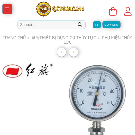
Skip
to
content
Tìm
FB
COPY LINK
kiếm:
TRANG CHỦ
/
🛠️🔩THIẾT BỊ DỤNG CỤ THỦY LỰC
/
PHỤ KIỆN THỦY
LỰC