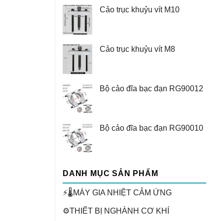
Cảo trục khuỷu vít M10
Cảo trục khuỷu vít M8
Bộ cảo đĩa bạc đạn RG90012
Bộ cảo đĩa bạc đạn RG90010
DANH MỤC SẢN PHẨM
⚡🌡️MÁY GIA NHIỆT CẢM ỨNG
⚙️THIẾT BỊ NGHÀNH CƠ KHÍ