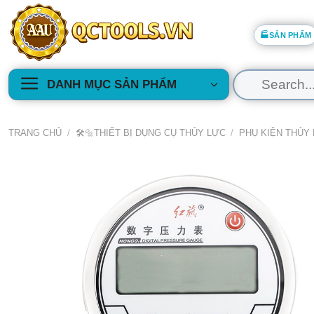
Skip
to
🏭SẢN PHẨM
content
Tìm
DANH MỤC SẢN PHẨM
kiếm:
TRANG CHỦ
/
🛠️🔩THIẾT BỊ DỤNG CỤ THỦY LỰC
/
PHỤ KIỆN THỦY