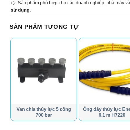
👉 Sản phẩm phù hợp cho các doanh nghiệp, nhà máy và k
sử dụng
.
SẢN PHẨM TƯƠNG TỰ
ng
Van chia thủy lực 5 cổng
Ống dây thủy lực En
700 bar
6.1 m H7220