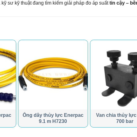
ỹ sư kỹ thuật đang tìm kiếm giải pháp đo áp suất
tin cậy – bề
erpac
Ống dây thủy lực Enerpac
Van chia thủy lực
9.1 m H7230
700 bar