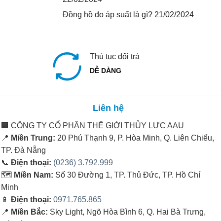
Đồng hồ đo áp suất là gì?
21/02/2024
Thủ tục đổi trả
DỄ DÀNG
Liên hệ
🏢
CÔNG TY CỔ PHẦN THẾ GIỚI THỦY LỰC AAU
📍
Miền Trung:
20 Phú Thạnh 9, P. Hòa Minh, Q. Liên Chiểu,
TP. Đà Nẵng
📞
Điện thoại:
(0236) 3.792.999
🗺️
Miền Nam:
Số 30 Đường 1, TP. Thủ Đức, TP. Hồ Chí
Minh
📱
Điện thoại:
0971.765.865
📍
Miền Bắc:
Sky Light, Ngõ Hòa Bình 6, Q. Hai Bà Trưng,