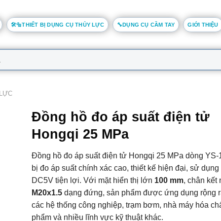
🛠️🔩THIẾT BỊ DỤNG CỤ THỦY LỰC
🔧DỤNG CỤ CẦM TAY
GIỚI THIỆU
 LỰC
Đồng hồ đo áp suất điện tử
Hongqi 25 MPa
Đồng hồ đo áp suất điện tử Hongqi 25 MPa dòng YS-10
bị đo áp suất chính xác cao, thiết kế hiện đại, sử dụn
DC5V tiện lợi. Với mặt hiển thị lớn
100 mm
, chân kết 
M20x1.5
dạng đứng, sản phẩm được ứng dụng rộng rã
các hệ thống công nghiệp, trạm bơm, nhà máy hóa chấ
phẩm và nhiều lĩnh vực kỹ thuật khác.