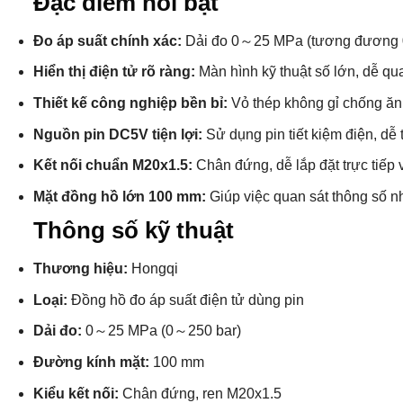
Đặc điểm nổi bật
Đo áp suất chính xác:
Dải đo 0～25 MPa (tương đương 0～
Hiển thị điện tử rõ ràng:
Màn hình kỹ thuật số lớn, dễ qua
Thiết kế công nghiệp bền bỉ:
Vỏ thép không gỉ chống ăn 
Nguồn pin DC5V tiện lợi:
Sử dụng pin tiết kiệm điện, dễ 
Kết nối chuẩn M20x1.5:
Chân đứng, dễ lắp đặt trực tiế
Mặt đồng hồ lớn 100 mm:
Giúp việc quan sát thông số nh
Thông số kỹ thuật
Thương hiệu:
Hongqi
Loại:
Đồng hồ đo áp suất điện tử dùng pin
Dải đo:
0～25 MPa (0～250 bar)
Đường kính mặt:
100 mm
Kiểu kết nối:
Chân đứng, ren M20x1.5