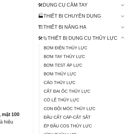
🛠️DỤNG CỤ CẦM TAY
🏭THIẾT BỊ CHUYÊN DỤNG
🏗️THIẾT BỊ NÂNG HẠ
🛠️🔩THIẾT BỊ DỤNG CỤ THỦY LỰC
BƠM ĐIỆN THỦY LỰC
BƠM TAY THỦY LỰC
BƠM TEST ÁP LỰC
BƠM THỦY LỰC
CẢO THỦY LỰC
CẮT ĐAI ỐC THỦY LỰC
CỜ LÊ THỦY LỰC
CON ĐỘI MÓC THỦY LỰC
, mặt 100
ĐẦU CẮT CÁP-CẮT SẮT
và hiệu
ÉP ĐẦU COS THỦY LỰC